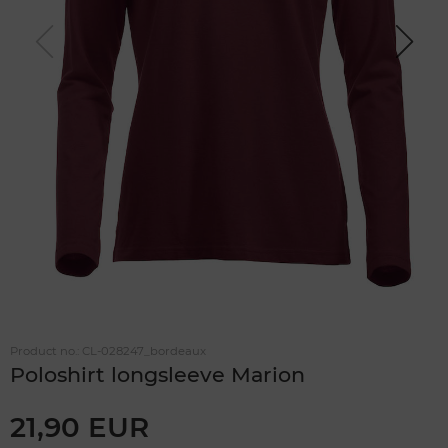
Previou
Next
s
Product no.:
CL-028247_bordeaux
Poloshirt longsleeve Marion
21,90 EUR