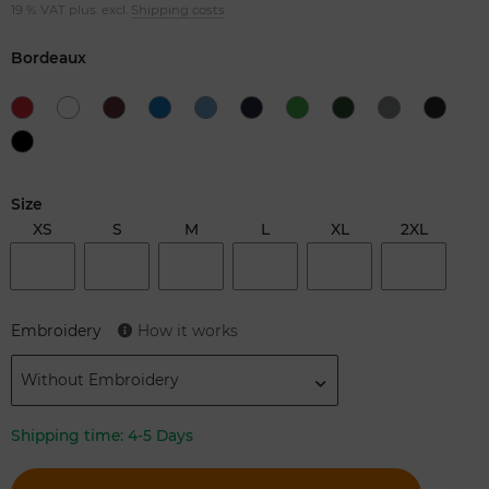
19 % VAT plus. excl.
Shipping costs
Bordeaux
Size
XS
S
M
L
XL
2XL
Embroidery
How it works
Without Embroidery
Shipping time:
4-5 Days