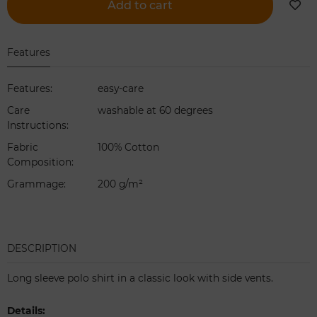
Add to cart
Features
Features
:
easy-care
Care
washable at 60 degrees
Instructions
:
Fabric
100% Cotton
Composition
:
Grammage
:
200 g/m²
DESCRIPTION
Long sleeve polo shirt in a classic look with side vents.
Details: