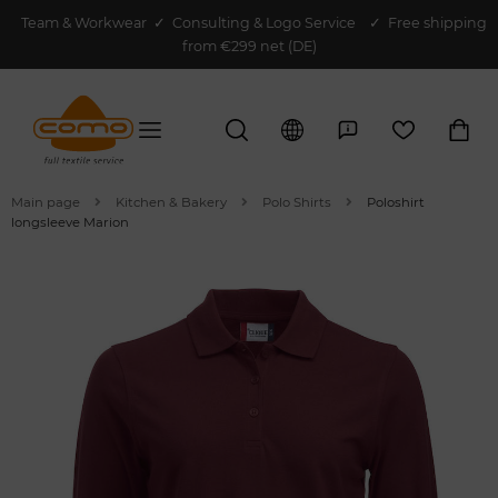
Team & Workwear
✓
Consulting & Logo Service
✓ Free shipping
from €299 net (DE)
Main page
Kitchen & Bakery
Polo Shirts
Poloshirt
longsleeve Marion