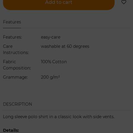
Add to cart
Features
Features
:
easy-care
Care
washable at 60 degrees
Instructions
:
Fabric
100% Cotton
Composition
:
Grammage
:
200 g/m²
DESCRIPTION
Long sleeve polo shirt in a classic look with side vents.
Details: