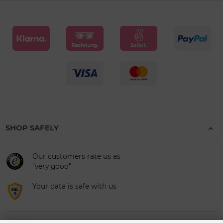
SHOP SAFELY
Our customers rate us as
"very good"
Your data is safe with us