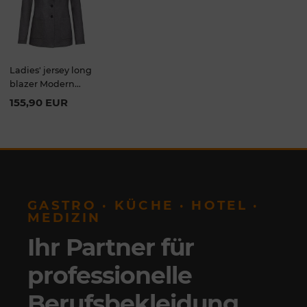
Ladies' jersey long
blazer Modern
Regular fit
155,90 EUR
GASTRO · KÜCHE · HOTEL ·
MEDIZIN
Ihr Partner für
professionelle
Berufsbekleidung
.