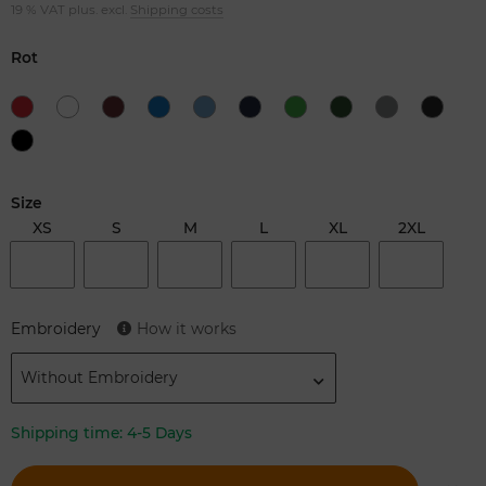
19 % VAT plus. excl.
Shipping costs
Rot
Size
XS
S
M
L
XL
2XL
Embroidery
How it works
Without Embroidery
Shipping time:
4-5 Days