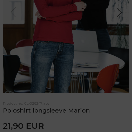
Previou
Next
s
Product no.:
CL-028247_rot
Poloshirt longsleeve Marion
21,90 EUR