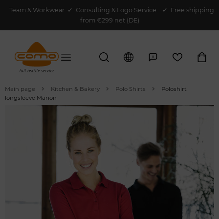
Team & Workwear
✓
Consulting & Logo Service
✓ Free shipping
from €299 net (DE)
Main page
Kitchen & Bakery
Polo Shirts
Poloshirt
longsleeve Marion