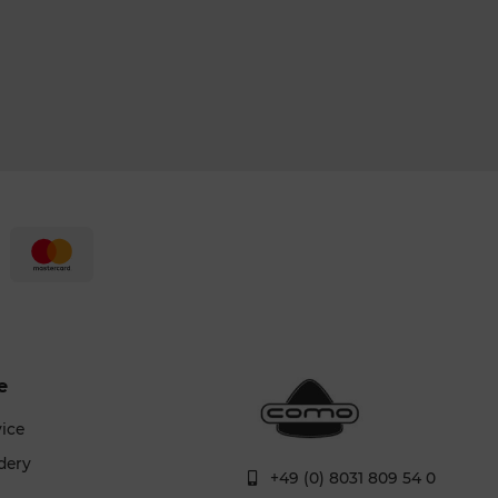
e
vice
dery
+49 (0) 8031 809 54 0
g