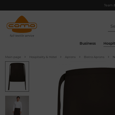
Team 
Business
Hospit
Main page
Hospitality & Hotel
Aprons
Bistro Aprons
N