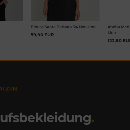
Blouse Santa Barbara 3/4 Non-Iron
Abeba Men´
Men
59,90 EUR
122,90 EU
DIZIN
rufsbekleidung
.