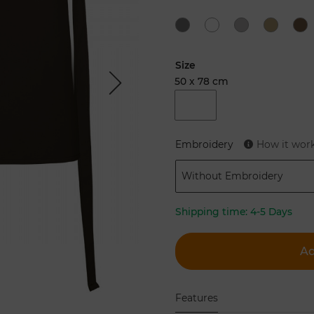
Size
50 x 78 cm
Next
Embroidery
How it wor
Without Embroidery
Shipping time:
4-5 Days
Ad
Features