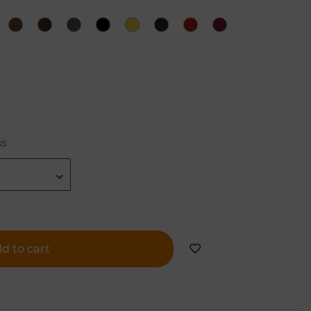
ks
d to cart