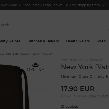
& Workwear
✓
Consulting & Logo Service
✓ Free shipping from €299 
ality & Hotel
Kitchen & Bakery
Health & Care
Retail
ew York Bistro Apron Classic 50x78cm
Product no.:
CO-123_chocolate
New York Bist
Minimum Order Quantity: 5 
17,90 EUR
19 % VAT plus. excl.
Shipping costs
Chocolate