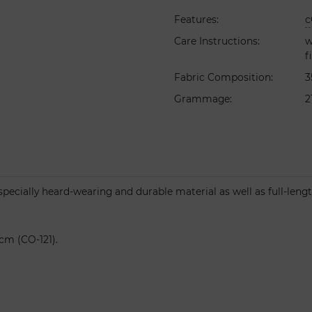
Features
:
c
Care Instructions
:
w
f
Fabric Composition
:
3
Grammage
:
2
Especially heard-wearing and durable material as well as full-le
cm (CO-121).