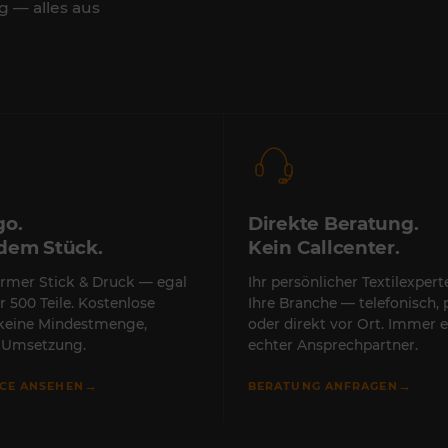
g — alles aus
go.
Direkte Beratung.
edem Stück.
Kein Callcenter.
rmer Stick & Druck — egal
Ihr persönlicher Textilexper
r 500 Teile. Kostenlose
Ihre Branche — telefonisch, 
 keine Mindestmenge,
oder direkt vor Ort. Immer e
e Umsetzung.
echter Ansprechpartner.
→
→
ICE ANSEHEN
BERATUNG ANFRAGEN