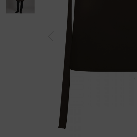
Previou
s