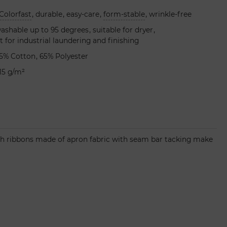
,
,
,
,
Colorfast
durable
easy-care
form-stable
wrinkle-free
,
,
ashable up to 95 degrees
suitable for dryer
it for industrial laundering and finishing
,
5% Cotton
65% Polyester
15 g/m²
ngth ribbons made of apron fabric with seam bar tacking make