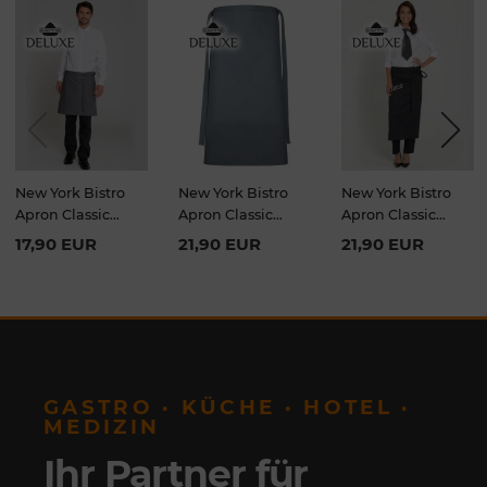
Previou
Next
s
New York Bistro
New York Bistro
New York Bistro
Apron Classic
Apron Classic
Apron Classic
50x78cm
80x100 cm
80x100 cm
17,90 EUR
21,90 EUR
21,90 EUR
GASTRO · KÜCHE · HOTEL ·
MEDIZIN
Ihr Partner für