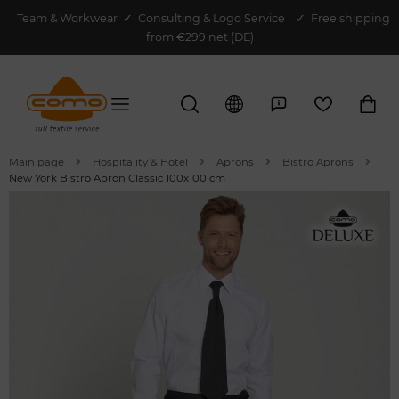
Team & Workwear
✓
Consulting & Logo Service
✓ Free shipping
from €299 net (DE)
Main page
Hospitality & Hotel
Aprons
Bistro Aprons
New York Bistro Apron Classic 100x100 cm