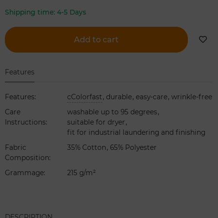
Shipping time:
4-5 Days
Add to cart
Features
,
,
,
Features
:
cColorfast
durable
easy-care
wrinkle-free
,
Care
washable up to 95 degrees
,
Instructions
:
suitable for dryer
fit for industrial laundering and finishing
,
Fabric
35% Cotton
65% Polyester
Composition
:
Grammage
:
215 g/m²
DESCRIPTION