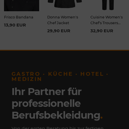
Frisco Bandana
Donna Women's
Cuisine Women's
Chef Jacket
Chef's Trousers
13,90 EUR
Black
29,90 EUR
32,90 EUR
GASTRO · KÜCHE · HOTEL ·
MEDIZIN
Ihr Partner für
professionelle
Berufsbekleidung
.
Von der ersten Beratung bis zur fertigen