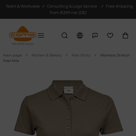
Team & Workwear
✓
Consulting & Logo Service
✓ Free shipping
from €299 net (DE)
Main page
Kitchen & Bakery
Polo Shirts
Womens Stretch
Polo Mila