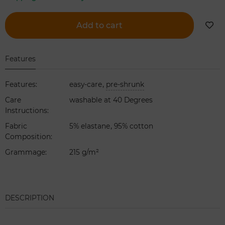
Add to cart
Features
,
Features
:
easy-care
pre-shrunk
Care
washable at 40 Degrees
Instructions
:
,
Fabric
5% elastane
95% cotton
Composition
:
Grammage
:
215 g/m²
DESCRIPTION