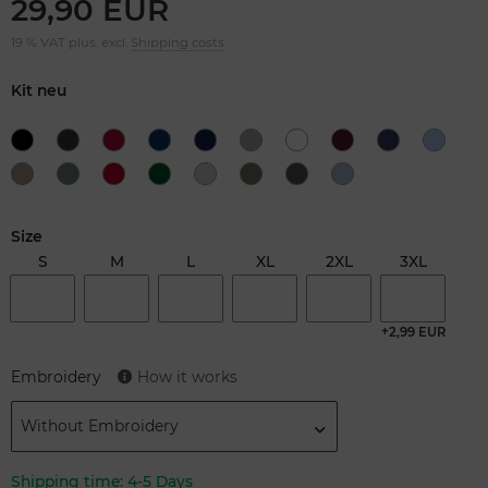
29,90 EUR
19 % VAT plus. excl.
Shipping costs
Kit neu
Size
S
M
L
XL
2XL
3XL
+2,99 EUR
Embroidery
How it works
Without Embroidery
Shipping time:
4-5 Days