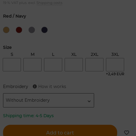
19 % VAT plus. excl.
Shipping costs
Red / Navy
Size
S
M
L
XL
2XL
3XL
+2,49 EUR
Embroidery
How it works
Without Embroidery
Shipping time:
4-5 Days
Add to cart