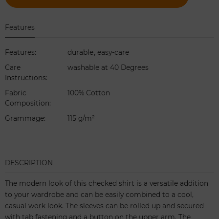
Features
,
Features
:
durable
easy-care
Care
washable at 40 Degrees
Instructions
:
Fabric
100% Cotton
Composition
:
Grammage
:
115 g/m²
DESCRIPTION
The modern look of this checked shirt is a versatile addition
to your wardrobe and can be easily combined to a cool,
casual work look. The sleeves can be rolled up and secured
with tab fastening and a button on the upper arm. The