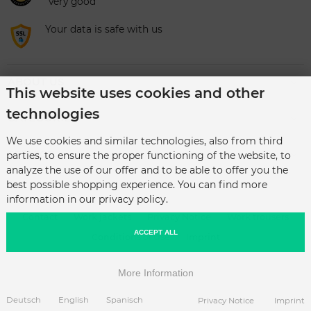
"very good"
Your data is safe with us
ABOUT US
This website uses cookies and other
technologies
CATEGORIES
We use cookies and similar technologies, also from third
SERVICE
parties, to ensure the proper functioning of the website, to
analyze the use of our offer and to be able to offer you the
best possible shopping experience. You can find more
information in our privacy policy.
Contact
Work jackets
Privacy Notice
Work trousers
ACCEPT ALL
Conditions of Use
Imprint
More Information
COMO Fashion - Modische Berufsbekleidung © 2026
Deutsch
English
Spanisch
Privacy Notice
Imprint