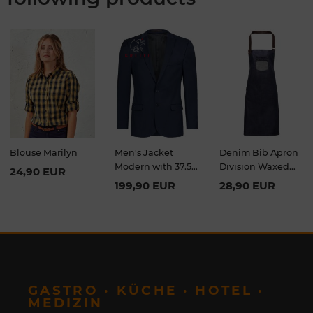
Blouse Marilyn
Men's Jacket
Denim Bib Apron
Modern with 37.5
Division Waxed
24,90 EUR
Slim Fit
Look
199,90 EUR
28,90 EUR
GASTRO · KÜCHE · HOTEL ·
MEDIZIN