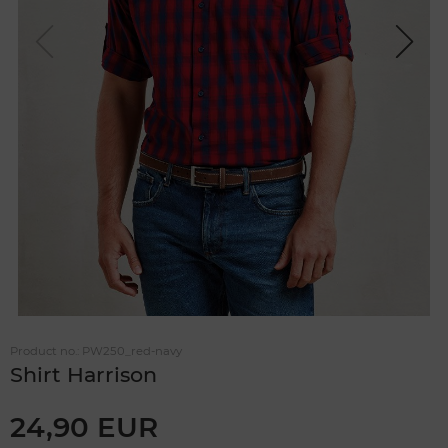
Previou
Next
s
Product no.:
PW250_red-navy
Shirt Harrison
24,90 EUR