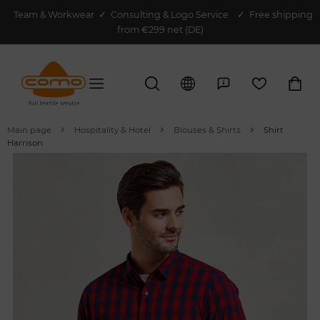
Team & Workwear
✓
Consulting & Logo Service
✓ Free shipping
from €299 net (DE)
Main page
Hospitality & Hotel
Blouses & Shirts
Shirt
Harrison