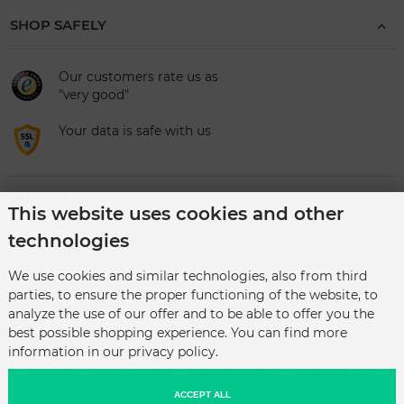
SHOP SAFELY
Our customers rate us as
"very good"
Your data is safe with us
ABOUT US
This website uses cookies and other
technologies
CATEGORIES
We use cookies and similar technologies, also from third
SERVICE
parties, to ensure the proper functioning of the website, to
analyze the use of our offer and to be able to offer you the
best possible shopping experience. You can find more
information in our privacy policy.
Contact
Work jackets
Privacy Notice
Work trousers
ACCEPT ALL
Conditions of Use
Imprint