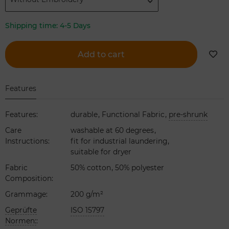
Shipping time:
4-5 Days
Add to cart
Features
,
,
Features
:
durable
Functional Fabric
pre-shrunk
,
Care
washable at 60 degrees
,
Instructions
:
fit for industrial laundering
suitable for dryer
,
Fabric
50% cotton
50% polyester
Composition
:
Grammage
:
200 g/m²
Geprüfte
ISO 15797
Normen:
: