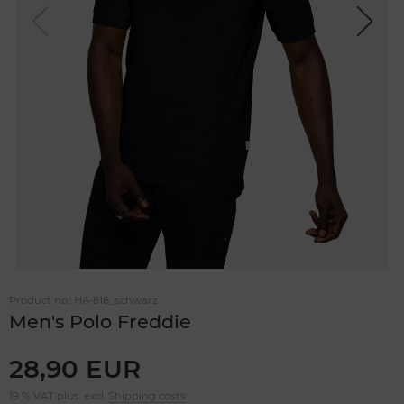
Previou
Next
s
Product no.:
HA-816_schwarz
Men's Polo Freddie
28,90 EUR
19 % VAT plus. excl.
Shipping costs