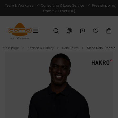
Team & Workwear
✓
Consulting & Logo Service
✓ Free shipping
from €299 net (DE)
Main page
Kitchen & Bakery
Polo Shirts
Mens Polo Freddie