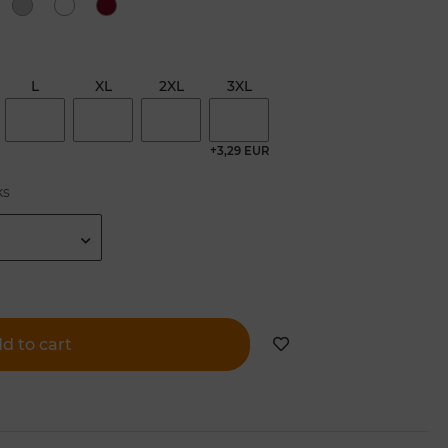
L
XL
2XL
3XL
+3,29 EUR
ks
d to cart