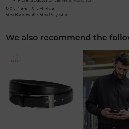
More products of:
James & Nicholson
MPN: James & Nicholson
50% Baumwolle, 50% Polyester
We also recommend the follo