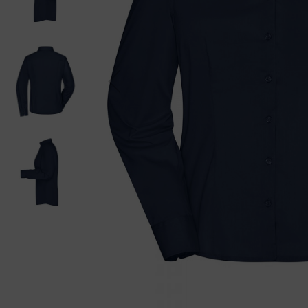
Previou
s