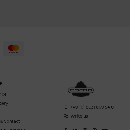
e
vice
dery
+49 (0) 8031 809 54 0
g
Write us
 & Contact