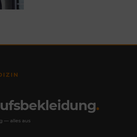
DIZIN
rufsbekleidung
.
g — alles aus