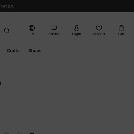
net (DE)
EN
Service
Login
Wishlist
Cart
Crafts
Shoes
n