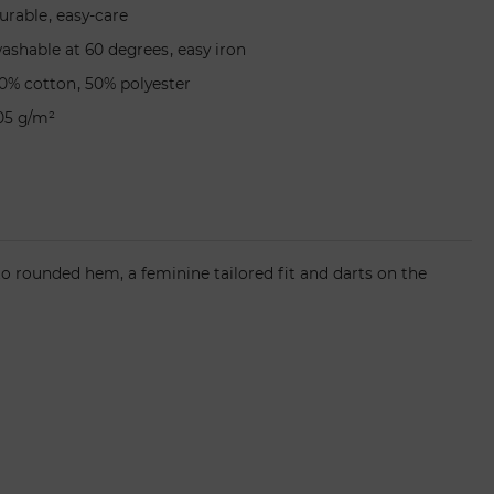
,
urable
easy-care
,
ashable at 60 degrees
easy iron
,
0% cotton
50% polyester
05 g/m²
 to rounded hem, a feminine tailored fit and darts on the