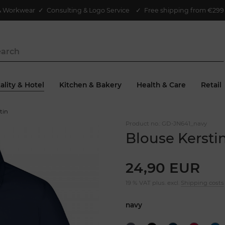
& Workwear
✓
Consulting & Logo Service
✓ Free shipping from €299 
ality & Hotel
Kitchen & Bakery
Health & Care
Retail
tin
Product no.:
GD-JN641_navy
Blouse Kersti
24,90 EUR
19 % VAT plus. excl.
Shipping costs
navy