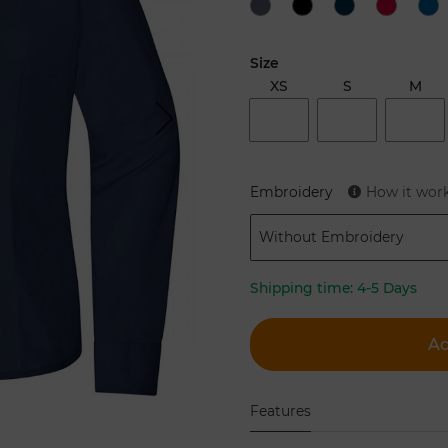
Size
XS
S
M
Next
Embroidery
How it wor
Without Embroidery
Shipping time:
4-5 Days
Ad
Features