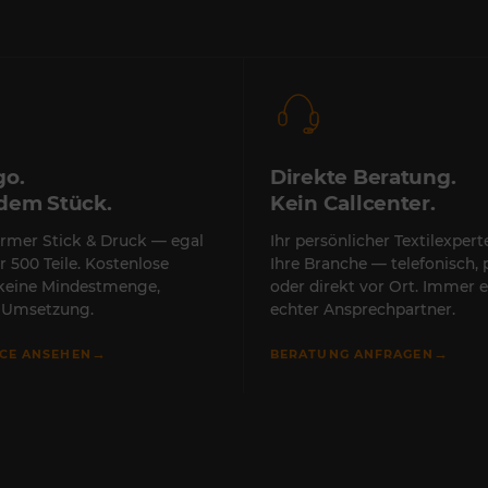
go.
Direkte Beratung.
edem Stück.
Kein Callcenter.
rmer Stick & Druck — egal
Ihr persönlicher Textilexper
r 500 Teile. Kostenlose
Ihre Branche — telefonisch, 
 keine Mindestmenge,
oder direkt vor Ort. Immer e
e Umsetzung.
echter Ansprechpartner.
→
→
ICE ANSEHEN
BERATUNG ANFRAGEN