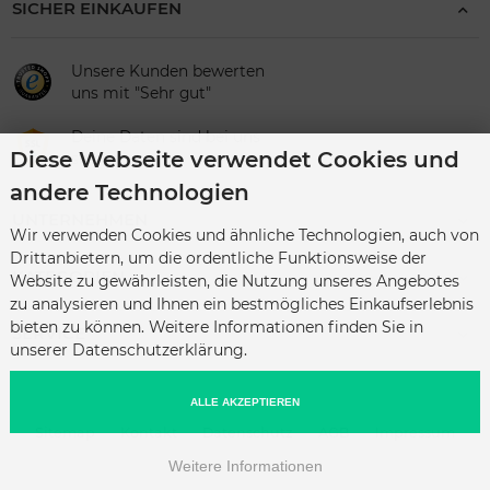
SICHER EINKAUFEN
Unsere Kunden bewerten
uns mit "Sehr gut"
Deine Daten sind bei uns
Diese Webseite verwendet Cookies und
sicher
andere Technologien
UNTERNEHMEN
Wir verwenden Cookies und ähnliche Technologien, auch von
Drittanbietern, um die ordentliche Funktionsweise der
KATEGORIEN
Website zu gewährleisten, die Nutzung unseres Angebotes
zu analysieren und Ihnen ein bestmögliches Einkaufserlebnis
bieten zu können. Weitere Informationen finden Sie in
SERVICE
unserer Datenschutzerklärung.
ALLE AKZEPTIEREN
Sitemap
Kontakt
Datenschutz
AGB
Impressum
Weitere Informationen