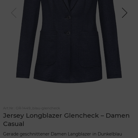
Previou
Next
s
Art.Nr.:
GR-1449_blau-glencheck
Jersey Longblazer Glencheck – Damen
Casual
Gerade geschnittener Damen Langblazer in Dunkelblau