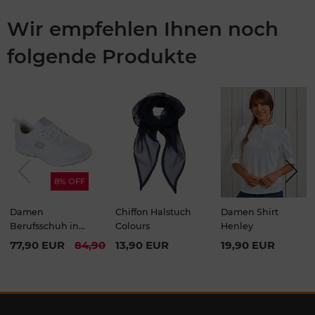
Wir empfehlen Ihnen noch
folgende Produkte
Previou
Next
s
8% OFF
Damen
Chiffon Halstuch
Damen Shirt
Berufsschuh in
Colours
Henley
Weiß - Ghenter
77,90 EUR
84,90 EUR
13,90 EUR
19,90 EUR