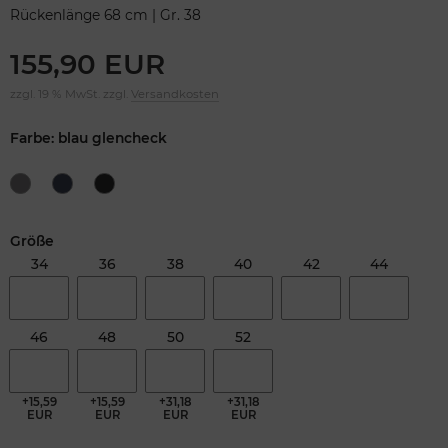
Rückenlänge 68 cm | Gr. 38
155,90 EUR
zzgl. 19 % MwSt. zzgl.
Versandkosten
Farbe: blau glencheck
Größe
34
36
38
40
42
44
46
48
50
52
+15,59
+15,59
+31,18
+31,18
EUR
EUR
EUR
EUR