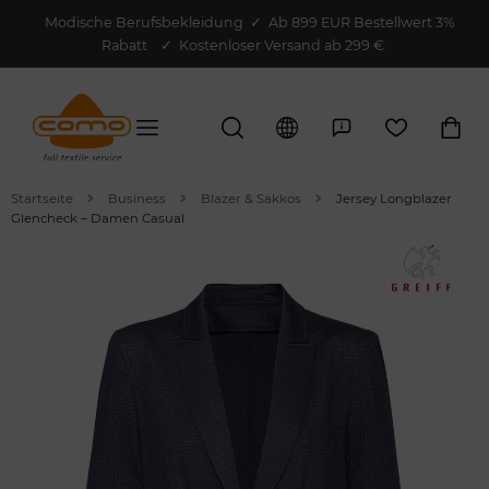
Modische Berufsbekleidung
✓
Ab 899 EUR Bestellwert 3%
Rabatt
✓ Kostenloser Versand ab 299 €
Startseite
Business
Blazer & Sakkos
Jersey Longblazer
Glencheck – Damen Casual