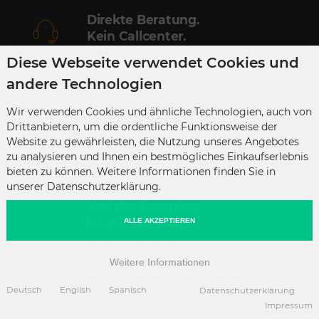
Direkte Beratung.
Kein Callcenter.
Ihr persönlicher Textilexperte kennt Ihre
Diese Webseite verwendet Cookies und
Branche — telefonisch, per Mail oder
andere Technologien
direkt vor Ort. Immer ein echter
Ansprechpartner.
Wir verwenden Cookies und ähnliche Technologien, auch von
Drittanbietern, um die ordentliche Funktionsweise der
→
BERATUNG ANFRAGEN
Website zu gewährleisten, die Nutzung unseres Angebotes
zu analysieren und Ihnen ein bestmögliches Einkaufserlebnis
bieten zu können. Weitere Informationen finden Sie in
unserer Datenschutzerklärung.
Von der Beratung
bis zur Lieferung.
ALLE AKZEPTIEREN
Bedarfsanalyse, Bemusterung,
Produktion, Lieferung — wir übernehmen
Weitere Informationen
den kompletten Prozess. Kein Aufwand
für Sie.
Deutsch
English
Spanisch
Datenschutzerklärung
Impressum
→
MEHR ERFAHREN