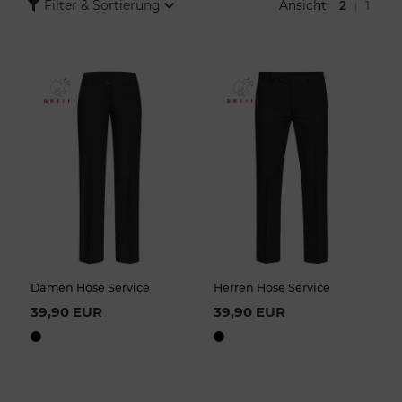
Ansicht
2
1
Filter & Sortierung
|
Teambekleidung. COMO Fashion unterstützt Sie bei der Auswahl
geeigneter Modelle, bei Musterbestellungen und bei der
langfristigen Nachbestellung für Ihr Verkaufsteam.
Damen Hose Service
Herren Hose Service
39,90 EUR
39,90 EUR