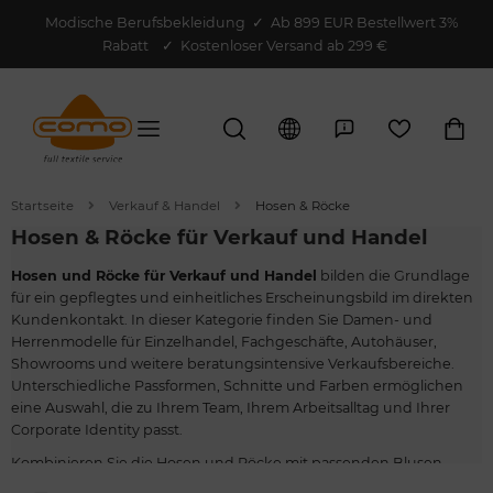
Modische Berufsbekleidung
✓
Ab 899 EUR Bestellwert 3%
Rabatt
✓ Kostenloser Versand ab 299 €
Startseite
Verkauf & Handel
Hosen & Röcke
Hosen & Röcke für Verkauf und Handel
Hosen und Röcke für Verkauf und Handel
bilden die Grundlage
für ein gepflegtes und einheitliches Erscheinungsbild im direkten
Kundenkontakt. In dieser Kategorie finden Sie Damen- und
Herrenmodelle für Einzelhandel, Fachgeschäfte, Autohäuser,
Showrooms und weitere beratungsintensive Verkaufsbereiche.
Unterschiedliche Passformen, Schnitte und Farben ermöglichen
eine Auswahl, die zu Ihrem Team, Ihrem Arbeitsalltag und Ihrer
Corporate Identity passt.
Kombinieren Sie die Hosen und Röcke mit passenden Blusen,
Hemden, Poloshirts, Westen oder Blazern zu einer abgestimmten