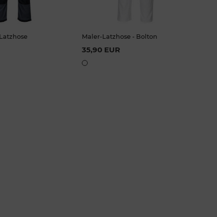
Latzhose
Maler-Latzhose - Bolton
ilable Sizes
Available Sizes
35,90 EUR
L
XL
2XL
XS
S
M
L
XL
3XL
2XL
3XL
4XL