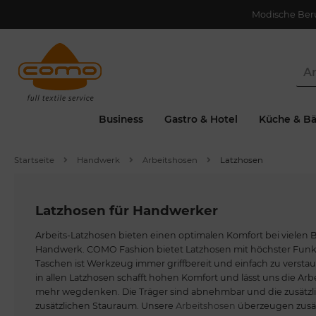
Modische Ber
Business
Gastro & Hotel
Küche & Bä
Startseite
Handwerk
Arbeitshosen
Latzhosen
Latzhosen für Handwerker
Arbeits-Latzhosen bieten einen optimalen Komfort bei vielen 
Handwerk. COMO Fashion bietet Latzhosen mit höchster Funkti
Taschen ist Werkzeug immer griffbereit und einfach zu verstau
in allen Latzhosen schafft hohen Komfort und lässt uns die Arb
mehr wegdenken. Die Träger sind abnehmbar und die zusätzl
zusätzlichen Stauraum. Unsere
Arbeitshosen
überzeugen zusät