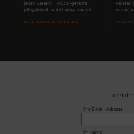
jeden Bereich. HACCP-gerecht,
Muster,
pflegeleicht, sofort einsatzbereit.
schnell
→
KOLLEKTION ENTDECKEN
CI-SERV
Jetzt de
Ihre E-Mail-Adresse
Ihr Name