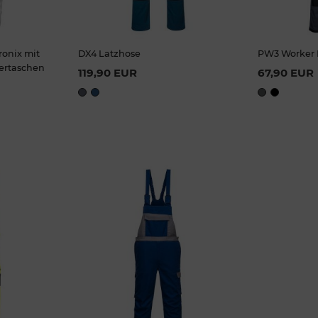
ronix mit
DX4 Latzhose
PW3 Worker 
zes
Available Sizes
Ava
tertaschen
119,90 EUR
67,90 EUR
48
50
S
M
L
XL
2XL
S
M
58
60
3XL
67
K 46
2
K 54
6
L 48
L 56
L 58