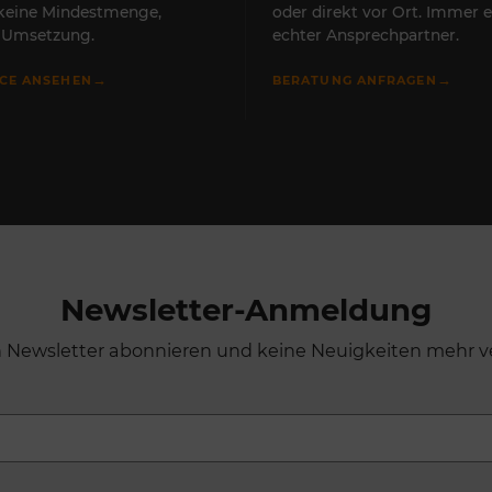
 keine Mindestmenge,
oder direkt vor Ort. Immer e
e Umsetzung.
echter Ansprechpartner.
→
→
ICE ANSEHEN
BERATUNG ANFRAGEN
Newsletter-Anmeldung
n Newsletter abonnieren und keine Neuigkeiten mehr v