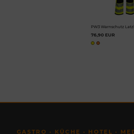
PW3 Warnschutz Latz
Available Si
76,90 EUR
S
M
L
3XL
GASTRO · KÜCHE · HOTEL · ME