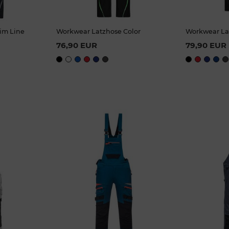
im Line
Workwear Latzhose Color
Workwear La
zes
Available Sizes
Ava
76,90 EUR
79,90 EUR
28
42
42
44
46
48
50
25
26
50
52
52
54
56
58
60
44
46
60
62
62
54
56
68
94
94
98
110