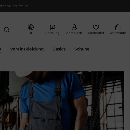
ersand ab 299 €
DE
Beratung
Anmelden
Merkzettel
Warenkorb
k
Vereinskleidung
Basics
Schuhe