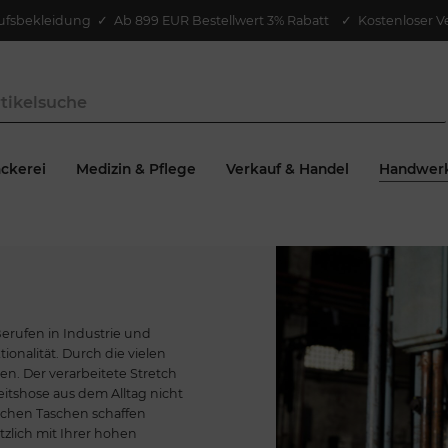
ufsbekleidung
✓
Ab 899 EUR Bestellwert 3% Rabatt
✓ Kostenloser V
ckerei
Medizin & Pflege
Verkauf & Handel
Handwer
Berufen in Industrie und
onalität. Durch die vielen
en. Der verarbeitete Stretch
eitshose aus dem Alltag nicht
ichen Taschen schaffen
zlich mit Ihrer hohen