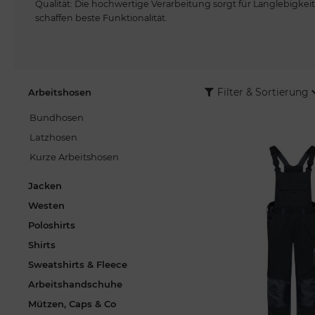
Qualität: Die hochwertige Verarbeitung sorgt für Langlebigkeit
schaffen beste Funktionalität.
Mit den sowohl zeitlosen als auch modernen Farben sind die L
echter Hingucker – so sind Sie ob in der KFZ-Werkstatt oder au
angezogen. Die passenden Jacken sorgen für ein perfektes M
bestmöglich im Arbeitsalltag. Auf Wunsch besticken wir Ihre 
Arbeitshosen
Filter & Sortierung
Bundhosen
Latzhosen
Kurze Arbeitshosen
Jacken
Westen
Poloshirts
Shirts
Sweatshirts & Fleece
Arbeitshandschuhe
Mützen, Caps & Co