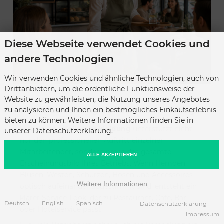
Diese Webseite verwendet Cookies und
andere Technologien
Wir verwenden Cookies und ähnliche Technologien, auch von
Drittanbietern, um die ordentliche Funktionsweise der
Website zu gewährleisten, die Nutzung unseres Angebotes
Kellnerbekleidung als Teamwear mit Logo
zu analysieren und Ihnen ein bestmögliches Einkaufserlebnis
bieten zu können. Weitere Informationen finden Sie in
Einheitliche
Kellnerbekleidung
unterstützt nicht
unserer Datenschutzerklärung.
nur den professionellen Auftritt einzelner
Mitarbeitender, sondern prägt das gesamte
ALLE AKZEPTIEREN
Erscheinungsbild Ihres Betriebs. Wenn Hemden,
Blusen, Westen, Schürzen, Hosen und Accessoires
Weitere Informationen
optisch aufeinander abgestimmt sind, entsteht ein
klarer Service-Look, der zu Restaurant, Café, Bar
Deutsch
English
Spanisch
Datenschutzerklärung
oder Hotelservice passt.
Impressum