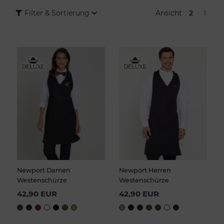
Outfits
für Damen und Herren zusammenstellen, die zum Stil
Ansicht
2
1
Filter & Sortierung
|
Ihres Betriebs passen und im Arbeitsalltag zuverlässig
funktionieren.
Besonders für Restaurants, Cafés und Hotels ist ein einheitliches
Erscheinungsbild wichtig. Abgestimmte Farben, passende
Schnitte und auf Wunsch eine Veredelung mit Logo schaffen
einen professionellen Teamauftritt, der bei jedem Gästekontakt
sichtbar wird.
Newport Damen
Newport Herren
Westenschürze
Westenschürze
42,90 EUR
42,90 EUR