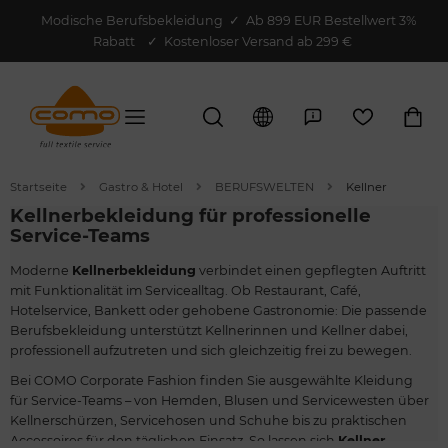
Modische Berufsbekleidung
✓
Ab 899 EUR Bestellwert 3%
Rabatt
✓ Kostenloser Versand ab 299 €
Startseite
Gastro & Hotel
BERUFSWELTEN
Kellner
Kellnerbekleidung für professionelle
Service-Teams
Moderne
Kellnerbekleidung
verbindet einen gepflegten Auftritt
mit Funktionalität im Servicealltag. Ob Restaurant, Café,
Hotelservice, Bankett oder gehobene Gastronomie: Die passende
Berufsbekleidung unterstützt Kellnerinnen und Kellner dabei,
professionell aufzutreten und sich gleichzeitig frei zu bewegen.
Bei COMO Corporate Fashion finden Sie ausgewählte Kleidung
für Service-Teams – von Hemden, Blusen und Servicewesten über
Kellnerschürzen, Servicehosen und Schuhe bis zu praktischen
Accessoires für den täglichen Einsatz. So lassen sich
Kellner