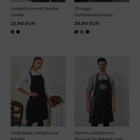
Latzschürze mit Tasche -
Chicago
Unisex
Sommelierschürze
110x75cm
22,90 EUR
36,90 EUR
Cross Back Latzschürze
Denim Latzschürze
Barista
Division im Waxed Look