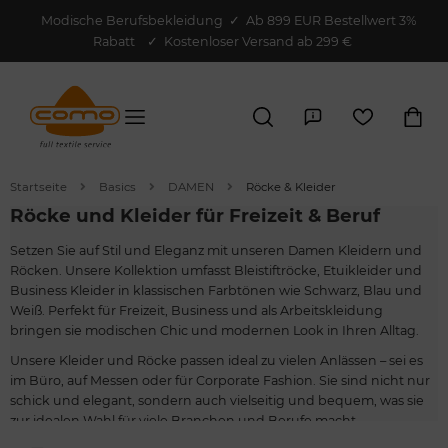
Modische Berufsbekleidung
✓
Ab 899 EUR Bestellwert 3%
Rabatt
✓ Kostenloser Versand ab 299 €
Startseite
Basics
DAMEN
Röcke & Kleider
Röcke und Kleider für Freizeit & Beruf
Setzen Sie auf Stil und Eleganz mit unseren Damen Kleidern und
Röcken. Unsere Kollektion umfasst Bleistiftröcke, Etuikleider und
Business Kleider in klassischen Farbtönen wie Schwarz, Blau und
Weiß. Perfekt für Freizeit, Business und als Arbeitskleidung
bringen sie modischen Chic und modernen Look in Ihren Alltag.
Unsere Kleider und Röcke passen ideal zu vielen Anlässen – sei es
im Büro, auf Messen oder für Corporate Fashion. Sie sind nicht nur
schick und elegant, sondern auch vielseitig und bequem, was sie
zur idealen Wahl für viele Branchen und Berufe macht.
Kombinieren Sie sie mit passenden
Blusen
und
Blazern
aus