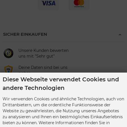
SICHER EINKAUFEN
Unsere Kunden bewerten
uns mit "Sehr gut"
Deine Daten sind bei uns
sicher
Diese Webseite verwendet Cookies und
andere Technologien
UNTERNEHMEN
Wir verwenden Cookies und ähnliche Technologien, auch von
KATEGORIEN
Drittanbietern, um die ordentliche Funktionsweise der
Website zu gewährleisten, die Nutzung unseres Angebotes
zu analysieren und Ihnen ein bestmögliches Einkaufserlebnis
SERVICE
bieten zu können. Weitere Informationen finden Sie in