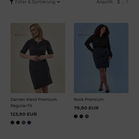
Ansicht
2
1
Filter & Sortierung
|
unserem Shop, um ein komplettes Kostüm zu erhalten.
Erhältlich in allen Größen, einschließlich Übergrößen, sind unsere
Modelle als Teamwear geeignet und stärken das professionelle
Image Ihres Unternehmens. Kaufen Sie jetzt unsere Damen
Kleider und Röcke und erleben Sie, wie sie Ihre Garderobe
aufwerten.
Damen Kleid Premium
Rock Premium
Regular fit
79,90 EUR
123,90 EUR