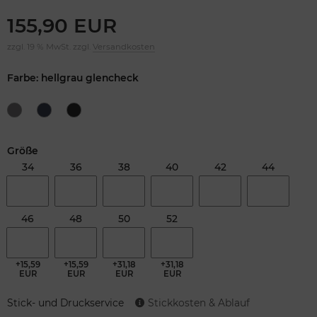
155,90 EUR
zzgl. 19 % MwSt. zzgl.
Versandkosten
Farbe: hellgrau glencheck
Größe
34
36
38
40
42
44
46
48
50
52
+15,59
+15,59
+31,18
+31,18
EUR
EUR
EUR
EUR
Stick- und Druckservice
Stickkosten & Ablauf