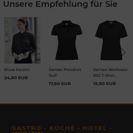
Unsere Empfehlung für Sie
Previou
Next
s
Bluse Kerstin
Damen Poloshirt
Damen Workwear
Surf
BIO T-Shirt
24,90 EUR
Essential
17,90 EUR
15,90 EUR
GASTRO · KÜCHE · HOTEL ·