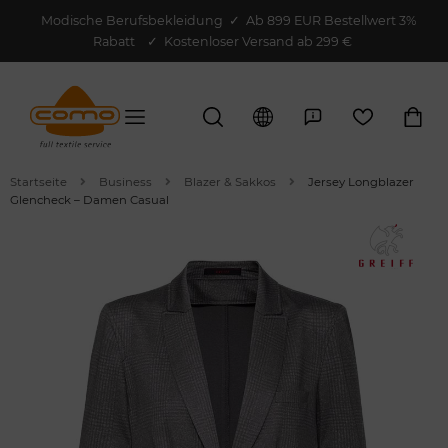
Modische Berufsbekleidung
✓
Ab 899 EUR Bestellwert 3%
Rabatt
✓ Kostenloser Versand ab 299 €
Startseite
Business
Blazer & Sakkos
Jersey Longblazer
Glencheck – Damen Casual