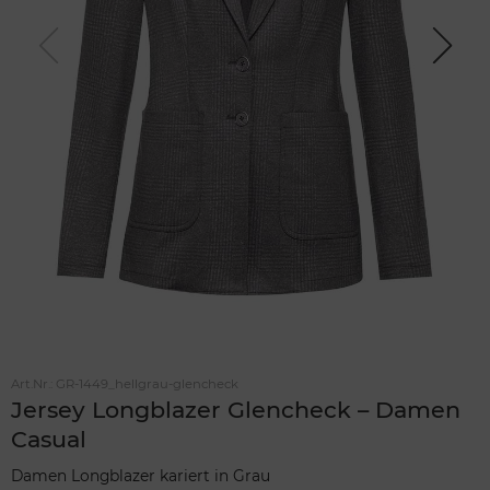
Previou
Next
s
Art.Nr.:
GR-1449_hellgrau-glencheck
Jersey Longblazer Glencheck – Damen
Casual
Damen Longblazer kariert in Grau