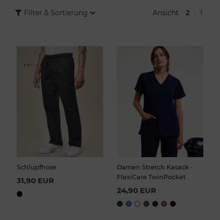
Apotheken, Labore sowie Kosmetik- und Wellnessbetriebe.
Ansicht
2
1
Filter & Sortierung
|
Von klassischen Arztkitteln über funktionale Kasacks bis zu
moderner Teamkleidung für Therapie und Pflege finden Sie hier
passende Berufsbekleidung für unterschiedliche medizinische
Arbeitsbereiche.
Schlupfhose
Damen Stretch Kasack -
FlexiCare TwinPocket
31,90 EUR
24,90 EUR