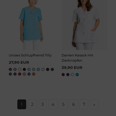
Unisex Schlupfhemd Tilly
Damen Kasack mit
Zierknöpfen
27,90 EUR
39,90 EUR
1
2
3
4
5
6
7
»