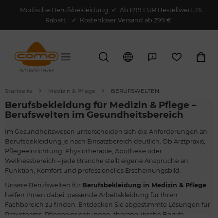
Modische Berufsbekleidung
✓
Ab 899 EUR Bestellwert 3%
Rabatt
✓ Kostenloser Versand ab 299 €
Startseite
Medizin & Pflege
BERUFSWELTEN
Berufsbekleidung für Medizin & Pflege –
Berufswelten im Gesundheitsbereich
Im Gesundheitswesen unterscheiden sich die Anforderungen an
Berufsbekleidung je nach Einsatzbereich deutlich. Ob Arztpraxis,
Pflegeeinrichtung, Physiotherapie, Apotheke oder
Wellnessbereich – jede Branche stellt eigene Ansprüche an
Funktion, Komfort und professionelles Erscheinungsbild.
Unsere Berufswelten für
Berufsbekleidung in Medizin & Pflege
helfen Ihnen dabei, passende Arbeitskleidung für Ihren
Fachbereich zu finden. Entdecken Sie abgestimmte Lösungen für
Praxisteams, Pflegeeinrichtungen, therapeutische Berufe,