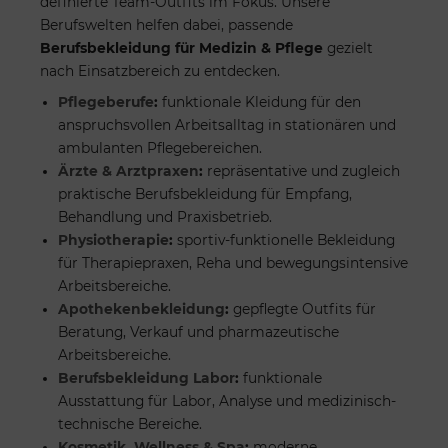
definierte Team-Outfits im Fokus. Unsere
Berufswelten helfen dabei, passende
Berufsbekleidung für Medizin & Pflege
gezielt
nach Einsatzbereich zu entdecken.
Pflegeberufe
:
funktionale Kleidung für den
anspruchsvollen Arbeitsalltag in stationären und
ambulanten Pflegebereichen.
Ärzte & Arztpraxen
:
repräsentative und zugleich
praktische Berufsbekleidung für Empfang,
Behandlung und Praxisbetrieb.
Physiotherapie
:
sportiv-funktionelle Bekleidung
für Therapiepraxen, Reha und bewegungsintensive
Arbeitsbereiche.
Apothekenbekleidung
:
gepflegte Outfits für
Beratung, Verkauf und pharmazeutische
Arbeitsbereiche.
Berufsbekleidung Labor
:
funktionale
Ausstattung für Labor, Analyse und medizinisch-
technische Bereiche.
Kosmetik, Wellness & Spa
:
moderne