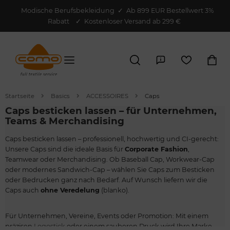
Modische Berufsbekleidung
✓
Ab 899 EUR Bestellwert 3%
Rabatt
✓ Kostenloser Versand ab 299 €
Startseite
Basics
ACCESSOIRES
Caps
Caps besticken lassen – für Unternehmen,
Teams & Merchandising
Caps besticken lassen – professionell, hochwertig und CI-gerecht:
Unsere Caps sind die ideale Basis für
Corporate Fashion
,
Teamwear oder Merchandising. Ob Baseball Cap, Workwear-Cap
oder modernes Sandwich-Cap – wählen Sie Caps zum Besticken
oder Bedrucken ganz nach Bedarf. Auf Wunsch liefern wir die
Caps auch
ohne Veredelung
(blanko).
Für Unternehmen, Vereine, Events oder Promotion: Mit einem
präzisen
Logostick
oder einem sauberen Druck wird Ihre Marke