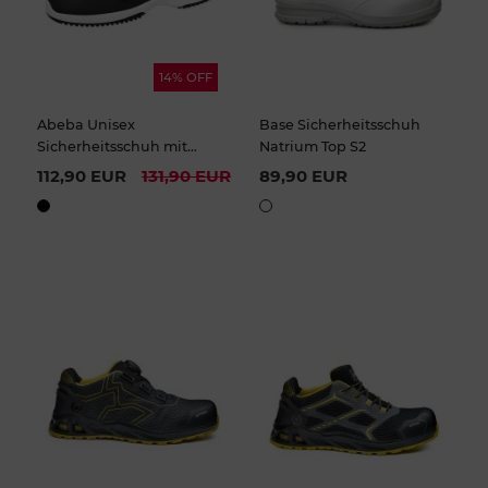
14% OFF
Abeba Unisex
Base Sicherheitsschuh
Sicherheitsschuh mit
Natrium Top S2
Stahlkappe
112,90 EUR
131,90 EUR
89,90 EUR