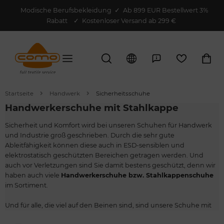
Modische Berufsbekleidung
✓
Ab 899 EUR Bestellwert 3%
Rabatt
✓ Kostenloser Versand ab 299 €
Startseite
Handwerk
Sicherheitsschuhe
Handwerkerschuhe mit Stahlkappe
Sicherheit und Komfort wird bei unseren Schuhen für Handwerk
und Industrie groß geschrieben. Durch die sehr gute
Ableitfähigkeit können diese auch in ESD-sensiblen und
elektrostatisch geschützten Bereichen getragen werden. Und
auch vor Verletzungen sind Sie damit bestens geschützt, denn wir
haben auch viele
Handwerkerschuhe bzw. Stahlkappenschuhe
im Sortiment.
Und für alle, die viel auf den Beinen sind, sind unsere Schuhe mit
einer extra dicken Sohle ausgestattet – so wird jeder Schritt