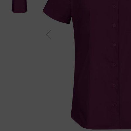
Previou
s