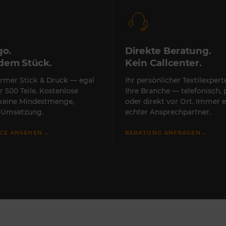
go.
Direkte Beratung.
edem Stück.
Kein Callcenter.
rmer Stick & Druck — egal
Ihr persönlicher Textilexper
r 500 Teile. Kostenlose
Ihre Branche — telefonisch, 
 keine Mindestmenge,
oder direkt vor Ort. Immer e
e Umsetzung.
echter Ansprechpartner.
→
→
ICE ANSEHEN
BERATUNG ANFRAGEN