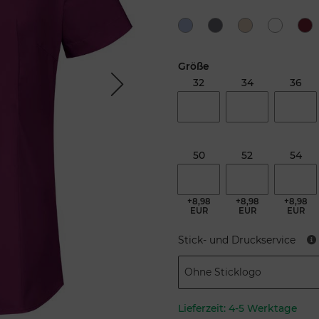
Größe
32
34
36
Next
50
52
54
+8,98
+8,98
+8,98
EUR
EUR
EUR
Stick- und Druckservice
Ohne Sticklogo
Lieferzeit:
4-5 Werktage