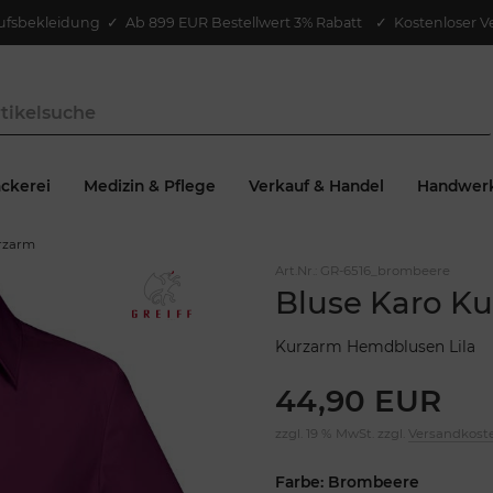
ufsbekleidung
✓
Ab 899 EUR Bestellwert 3% Rabatt
✓ Kostenloser V
ckerei
Medizin & Pflege
Verkauf & Handel
Handwer
rzarm
Art.Nr.:
GR-6516_brombeere
Bluse Karo K
Kurzarm Hemdblusen Lila
44,90 EUR
zzgl. 19 % MwSt. zzgl.
Versandkost
Farbe: Brombeere