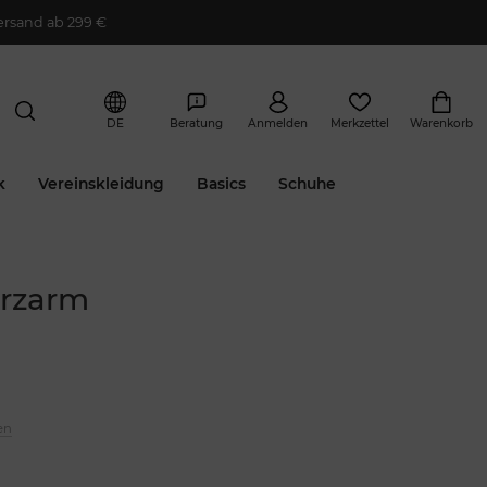
ersand ab 299 €
DE
Beratung
Anmelden
Merkzettel
Warenkorb
k
Vereinskleidung
Basics
Schuhe
urzarm
en