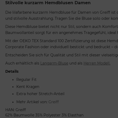
Stilvolle kurzarm Hemdblusen Damen
Die lilafarbene kurzarm Hemdbluse für Damen von Greiff ist der
und stilvolle Ausstrahlung. Tragen Sie die Bluse solo oder ko
Diese Hemdbluse bietet nicht nur Stil, sondern auch Komfort.
Baumwollanteil sorgt für ein angenehmes Tragegefühl, ideal f
Mit der OEKO TEX Standard 100 Zertifizierung ist diese Hemdbl
Corporate Fashion oder individuell bestickt und bedruckt – die
Entscheiden Sie sich für Qualität und Stil mit dieser vielseit
Auch erhältlich als
Langarm-Bluse
und als
Herren Modell.
Details
Regular Fit
Kent Kragen
Extra hoher Stretch-Anteil
Mehr Artikel von:
Greiff
HAN: Greiff
62% Baumwolle 35% Polyester 3% Elasthan