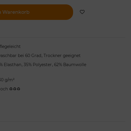
n Warenkorb
flegeleicht
,
aschbar bei 60 Grad
Trockner geeignet
,
,
% Elasthan
35% Polyester
62% Baumwolle
30 g/m²
och ♻♻♻