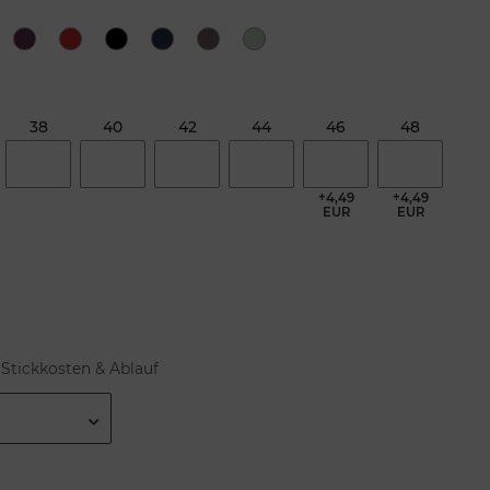
38
40
42
44
46
48
+4,49
+4,49
EUR
EUR
Stickkosten & Ablauf