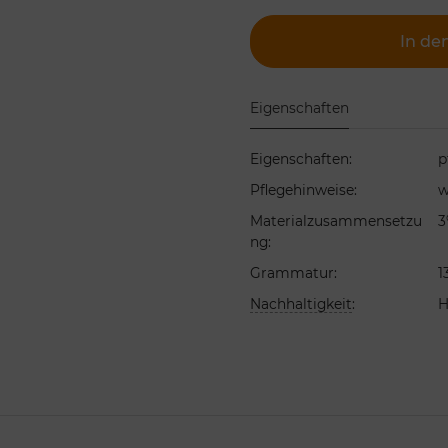
In de
Eigenschaften
Eigenschaften
:
p
Pflegehinweise
:
w
Materialzusammensetzu
3
ng
:
Grammatur
:
1
Nachhaltigkeit
:
H