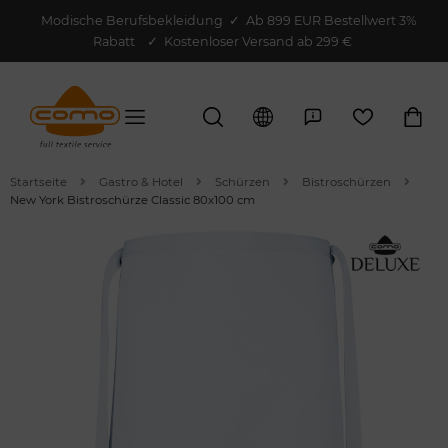
Modische Berufsbekleidung
✓
Ab 899 EUR Bestellwert 3%
Rabatt
✓ Kostenloser Versand ab 299 €
Startseite
Gastro & Hotel
Schürzen
Bistroschürzen
New York Bistroschürze Classic 80x100 cm