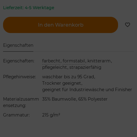
Lieferzeit:
4-5 Werktage
In den Warenkorb
Eigenschaften
,
,
,
Eigenschaften
:
farbecht
formstabil
knitterarm
,
pflegeleicht
strapazierfähig
,
Pflegehinweise
:
waschbar bis zu 95 Grad
,
Trockner geeignet
geeignet für Industriewäsche und Finisher
,
Materialzusamm
35% Baumwolle
65% Polyester
ensetzung
:
Grammatur
:
215 g/m²