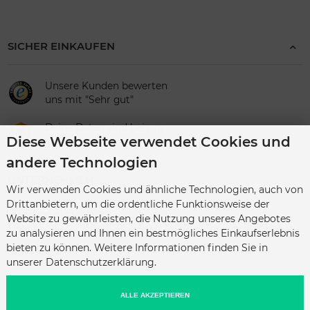
SICHER EINKAUFEN
Unsere Kunden bewerten
uns mit "Sehr gut"
Deine Daten sind bei uns
Diese Webseite verwendet Cookies und
sicher
andere Technologien
UNTERNEHMEN
Wir verwenden Cookies und ähnliche Technologien, auch von
Drittanbietern, um die ordentliche Funktionsweise der
KATEGORIEN
Website zu gewährleisten, die Nutzung unseres Angebotes
zu analysieren und Ihnen ein bestmögliches Einkaufserlebnis
bieten zu können. Weitere Informationen finden Sie in
SERVICE
unserer Datenschutzerklärung.
ALLE AKZEPTIEREN