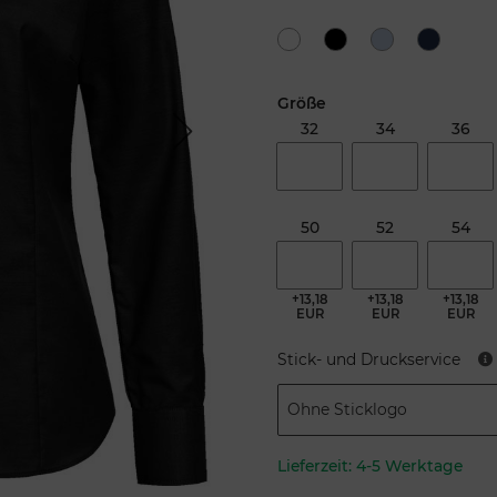
Größe
32
34
36
Next
50
52
54
+13,18
+13,18
+13,18
EUR
EUR
EUR
Stick- und Druckservice
Ohne Sticklogo
Lieferzeit:
4-5 Werktage