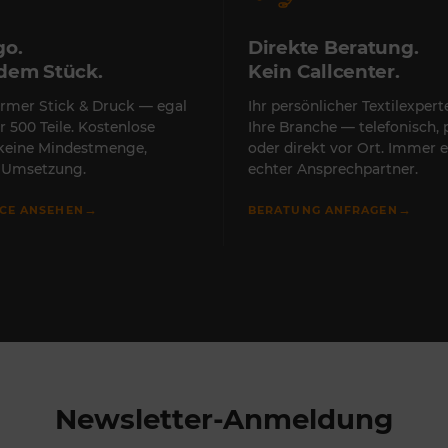
go.
Direkte Beratung.
edem Stück.
Kein Callcenter.
rmer Stick & Druck — egal
Ihr persönlicher Textilexper
r 500 Teile. Kostenlose
Ihre Branche — telefonisch, 
 keine Mindestmenge,
oder direkt vor Ort. Immer e
e Umsetzung.
echter Ansprechpartner.
→
→
ICE ANSEHEN
BERATUNG ANFRAGEN
Newsletter-Anmeldung