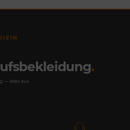
DIZIN
rufsbekleidung
.
g — alles aus