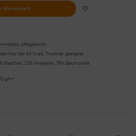
n Warenkorb
,
ormstabil
pflegeleicht
,
aschbar bei 60 Grad
Trockner geeignet
,
,
% Elasthan
22% Polyester
76% Baumwolle
35 g/m²