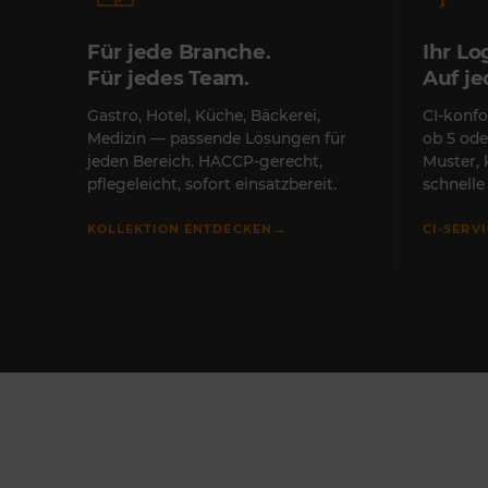
Für jede Branche.
Ihr Lo
Für jedes Team.
Auf j
Gastro, Hotel, Küche, Bäckerei,
CI-konfo
Medizin — passende Lösungen für
ob 5 ode
jeden Bereich. HACCP-gerecht,
Muster,
pflegeleicht, sofort einsatzbereit.
schnell
→
KOLLEKTION ENTDECKEN
CI-SERV