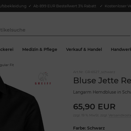
ufsbekleidung
✓
Ab 899 EUR Bestellwert 3% Rabatt
✓ Kostenloser V
ckerei
Medizin & Pflege
Verkauf & Handel
Handwer
gular Fit
Art.Nr.:
GR-6527_schwarz
Bluse Jette Re
Langarm Hemdbluse in Sch
65,90 EUR
zzgl. 19 % MwSt. zzgl.
Versandkost
Farbe: Schwarz