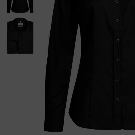
Previou
s