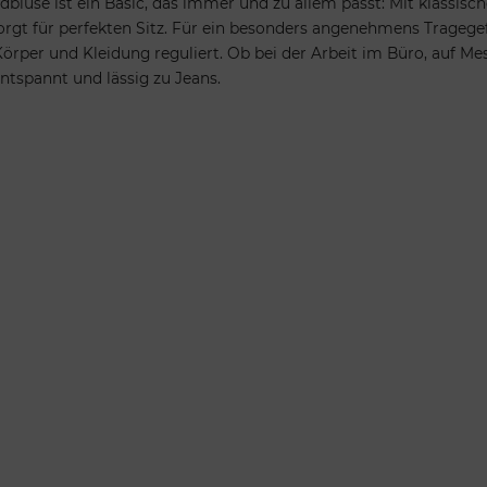
dbluse ist ein Basic, das immer und zu allem passt: Mit klassis
 sorgt für perfekten Sitz. Für ein besonders angenehmens Trageg
rper und Kleidung reguliert. Ob bei der Arbeit im Büro, auf Mes
ntspannt und lässig zu Jeans.