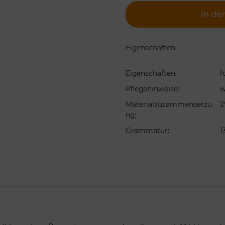
In de
Eigenschaften
Eigenschaften
:
f
Pflegehinweise
:
w
Materialzusammensetzu
2
ng
:
Grammatur
:
1