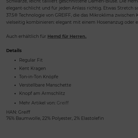
Schwarze, leicht tailliert geschnittene Damen-Bluse. Die Hem
elegant-schlicht und für jeden Anlass richtig. Etwas Stretch
37.5® Technologie von GREIFF, die das Mikroklima zwischen Kö
vielseitig kombinieren: elegant mit einem Hosenanzug oder e
Auch erhältlich für
Hemd für Herren.
Details
Regular Fit
Kent Kragen
Ton-in-Ton Knöpfe
Verstellbare Manschette
Knopf am Armschlitz
Mehr Artikel von:
Greiff
HAN: Greiff
76% Baumwolle, 22% Polyester, 2% Elastolefin