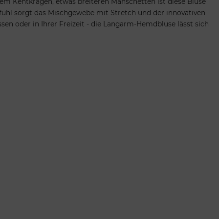
chem Kentkragen, etwas breiteren Manschetten ist diese Bluse
efühl sorgt das Mischgewebe mit Stretch und der innovativen
sen oder in Ihrer Freizeit - die Langarm-Hemdbluse lässt sich