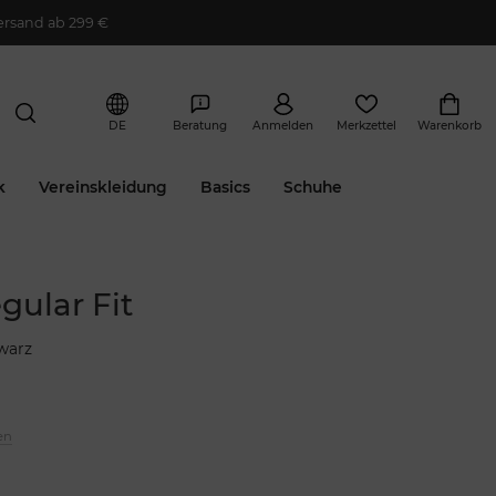
ersand ab 299 €
DE
Beratung
Anmelden
Merkzettel
Warenkorb
k
Vereinskleidung
Basics
Schuhe
gular Fit
warz
en