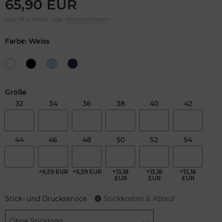
65,90 EUR
zzgl. 19 % MwSt. zzgl.
Versandkosten
Farbe: Weiss
Größe
32
34
36
38
40
42
44
46
48
50
52
54
+6,59 EUR
+6,59 EUR
+13,18
+13,18
+13,18
EUR
EUR
EUR
Stick- und Druckservice
Stickkosten & Ablauf
Ohne Sticklogo