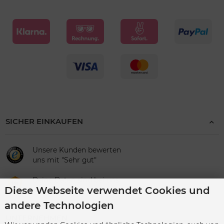
SICHER EINKAUFEN
Unsere Kunden bewerten
uns mit "Sehr gut"
Deine Daten sind bei uns
Diese Webseite verwendet Cookies und
sicher
andere Technologien
UNTERNEHMEN