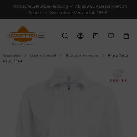
Modische Berufsbekleidung
✓
Ab 899 EUR Bestellwert 3%
Rabatt
✓ Kostenloser Versand ab 299 €
Startseite
Gastro & Hotel
Blusen & Hemden
Bluse Jette
Regular Fit