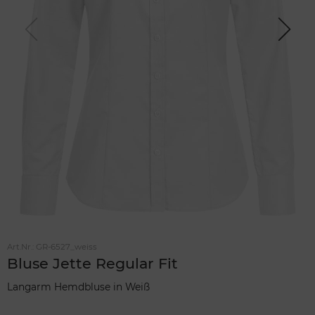
Previou
Next
s
Art.Nr.:
GR-6527_weiss
Bluse Jette Regular Fit
Langarm Hemdbluse in Weiß