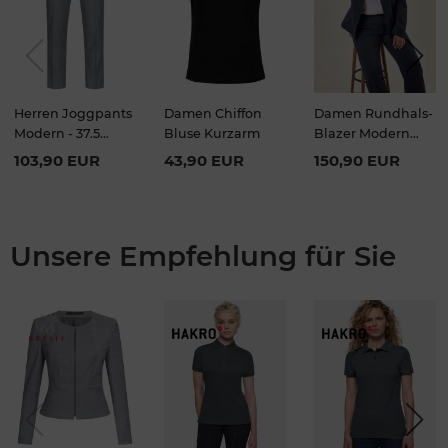
Previou
Next
s
Herren Joggpants
Damen Chiffon
Damen Rundhals-
Modern - 37.5
Bluse Kurzarm
Blazer Modern
Regular Fit
with 37.5 Regular
103,90 EUR
43,90 EUR
150,90 EUR
Fit
Unsere Empfehlung für Sie
Previou
Next
s