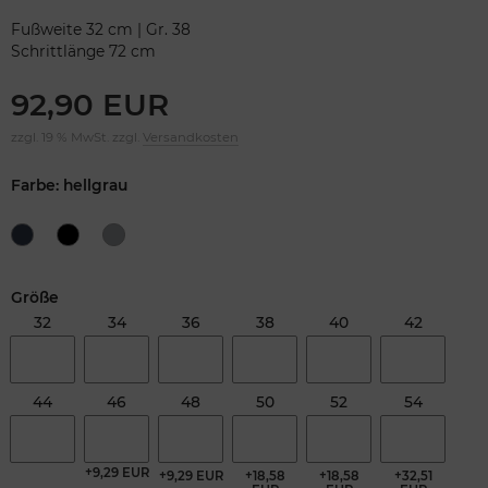
Fußweite 32 cm | Gr. 38
Schrittlänge 72 cm
92,90 EUR
zzgl. 19 % MwSt. zzgl.
Versandkosten
Farbe: hellgrau
Größe
32
34
36
38
40
42
44
46
48
50
52
54
+9,29 EUR
+9,29 EUR
+18,58
+18,58
+32,51