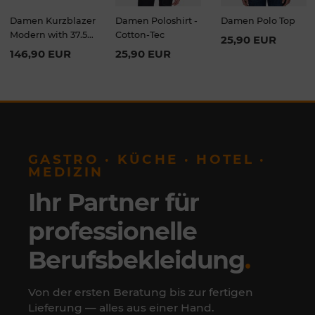
Damen Kurzblazer
Damen Poloshirt -
Damen Polo Top
Modern with 37.5
Cotton-Tec
25,90 EUR
Slim Fit
146,90 EUR
25,90 EUR
GASTRO · KÜCHE · HOTEL ·
MEDIZIN
Ihr Partner für
professionelle
Berufsbekleidung
.
Von der ersten Beratung bis zur fertigen
Lieferung — alles aus einer Hand.