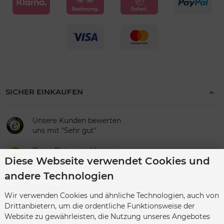
SICHER EINKAUFEN
Unsere Kunden bewerten
uns mit "Sehr gut"
Deine Daten sind bei uns
Diese Webseite verwendet Cookies und
sicher
andere Technologien
UNTERNEHMEN
Wir verwenden Cookies und ähnliche Technologien, auch von
Drittanbietern, um die ordentliche Funktionsweise der
KATEGORIEN
Website zu gewährleisten, die Nutzung unseres Angebotes