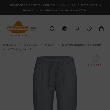
Modische Berufsbekleidung
✓
Ab 899 EUR Bestellwert 3%
Rabatt
✓ Kostenloser Versand ab 299 €
Startseite
Business
Hosen
Damen Joggpants Modern
with 37.5 Regular Fit