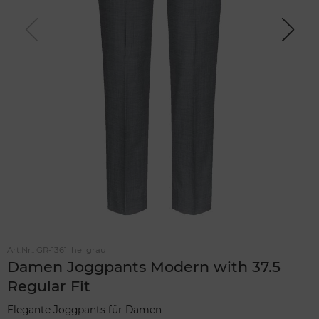
Previou
Next
s
Art.Nr.:
GR-1361_hellgrau
Damen Joggpants Modern with 37.5
Regular Fit
Elegante Joggpants für Damen