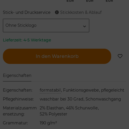
EUR
EUR
EUR
Stick- und Druckservice
Stickkosten & Ablauf
Ohne Sticklogo
Lieferzeit:
4-5 Werktage
In den Warenkorb
Eigenschaften
,
,
Eigenschaften
:
formstabil
Funktionsgewebe
pflegeleicht
,
Pflegehinweise
:
waschbar bei 30 Grad
Schonwaschgang
,
,
Materialzusamm
2% Elasthan
46% Schurwolle
ensetzung
:
52% Polyester
Grammatur
:
190 g/m²