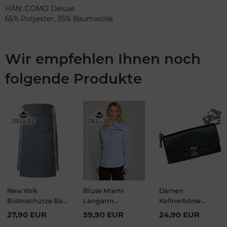
HAN: COMO Deluxe
65% Polyester, 35% Baumwolle
Wir empfehlen Ihnen noch
folgende Produkte
New York
Bluse Miami
Damen
Bistroschürze Bag
Langarm
Kellnerbörse
80x100cm
Bügelfrei
Jennifer
27,90 EUR
59,90 EUR
24,90 EUR