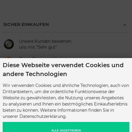
SICHER EINKAUFEN
Unsere Kunden bewerten
uns mit "Sehr gut"
Deine Daten sind bei uns
Diese Webseite verwendet Cookies und
sicher
andere Technologien
UNTERNEHMEN
Wir verwenden Cookies und ähnliche Technologien, auch von
Drittanbietern, um die ordentliche Funktionsweise der
KATEGORIEN
Website zu gewährleisten, die Nutzung unseres Angebotes
zu analysieren und Ihnen ein bestmögliches Einkaufserlebnis
bieten zu können. Weitere Informationen finden Sie in
SERVICE
unserer Datenschutzerklärung.
ALLE AKZEPTIEREN