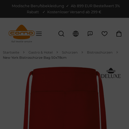
Modische Berufsbekleidung
✓
Ab 899 EUR Bestellwert 3%
Rabatt
✓ Kostenloser Versand ab 299 €
Startseite
Gastro & Hotel
Schürzen
Bistroschürzen
New York Bistroschürze Bag 50x78cm