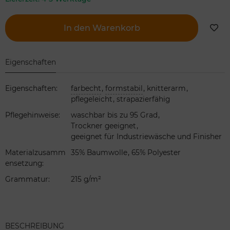
In den Warenkorb
Eigenschaften
,
,
,
Eigenschaften
:
farbecht
formstabil
knitterarm
,
pflegeleicht
strapazierfähig
,
Pflegehinweise
:
waschbar bis zu 95 Grad
,
Trockner geeignet
geeignet für Industriewäsche und Finisher
,
Materialzusamm
35% Baumwolle
65% Polyester
ensetzung
:
Grammatur
:
215 g/m²
BESCHREIBUNG