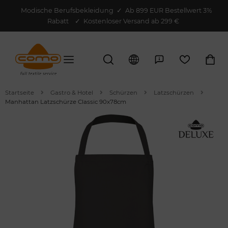
Modische Berufsbekleidung
✓
Ab 899 EUR Bestellwert 3%
Rabatt
✓ Kostenloser Versand ab 299 €
Startseite
Gastro & Hotel
Schürzen
Latzschürzen
Manhattan Latzschürze Classic 90x78cm