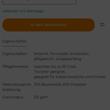
Lieferzeit:
4-5 Werktage
In den Warenkorb
Eigenschaften
,
,
,
Eigenschaften
:
farbecht
formstabil
knitterarm
,
pflegeleicht
strapazierfähig
,
Pflegehinweise
:
waschbar bis zu 95 Grad
,
Trockner geeignet
geeignet für Industriewäsche und Finisher
,
Materialzusamm
35% Baumwolle
65% Polyester
ensetzung
:
Grammatur
:
215 g/m²