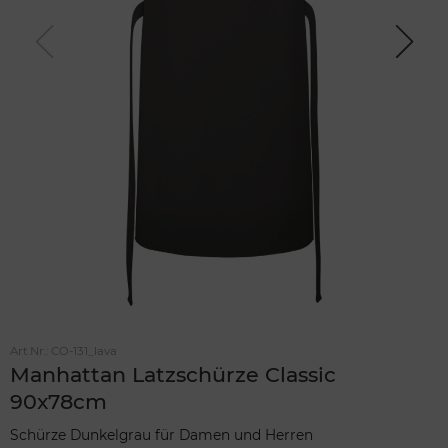
Previou
Next
s
Art.Nr.:
CO-131_lava
Manhattan Latzschürze Classic
90x78cm
Schürze Dunkelgrau für Damen und Herren