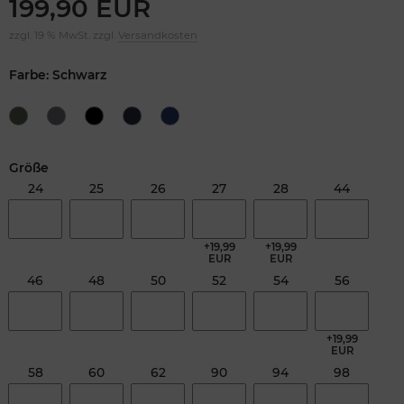
199,90 EUR
zzgl. 19 % MwSt. zzgl.
Versandkosten
Farbe: Schwarz
Größe
24
25
26
27
28
44
+19,99
+19,99
EUR
EUR
46
48
50
52
54
56
+19,99
EUR
58
60
62
90
94
98