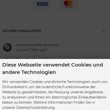
SICHER EINKAUFEN
Unsere Kunden bewerten
uns mit "Sehr gut"
Deine Daten sind bei uns
Diese Webseite verwendet Cookies und
sicher
andere Technologien
UNTERNEHMEN
Wir verwenden Cookies und ähnliche Technologien, auch von
Drittanbietern, um die ordentliche Funktionsweise der
KATEGORIEN
Website zu gewährleisten, die Nutzung unseres Angebotes
zu analysieren und Ihnen ein bestmögliches Einkaufserlebnis
bieten zu können. Weitere Informationen finden Sie in
SERVICE
unserer Datenschutzerklärung.