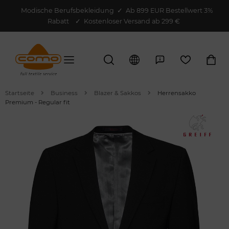
Modische Berufsbekleidung
✓
Ab 899 EUR Bestellwert 3%
Rabatt
✓ Kostenloser Versand ab 299 €
Startseite
Business
Blazer & Sakkos
Herrensakko
Premium - Regular fit