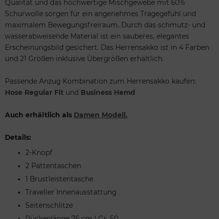
Qualität und das hochwertige Mischgewebe mit 60%
Schurwolle sorgen für ein angenehmes Tragegefühl und
maximalem Bewegungsfreiraum. Durch das schmutz- und
wasserabweisende Material ist ein sauberes, elegantes
Erscheinungsbild gesichert. Das Herrensakko ist in 4 Farben
und 21 Größen inklusive Übergrößen erhältlich.
Passende Anzug Kombination zum Herrensakko kaufen:
Hose Regular Fit
und
Business Hemd
Auch erhältlich als
Damen Modell.
Details:
2-Knopf
2 Pattentaschen
1 Brustleistentasche
Traveller Innenausstattung
Seitenschlitze
Rückenlänge 76 cm | Gr. 50