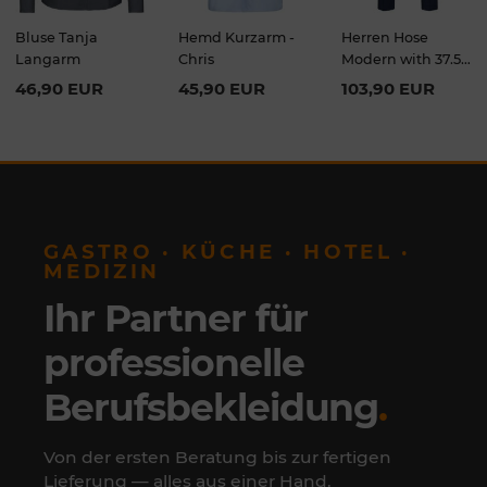
Bluse Tanja
Hemd Kurzarm -
Herren Hose
Langarm
Chris
Modern with 37.5
Slim Fit
46,90 EUR
45,90 EUR
103,90 EUR
GASTRO · KÜCHE · HOTEL ·
MEDIZIN
Ihr Partner für
professionelle
Berufsbekleidung
.
Von der ersten Beratung bis zur fertigen
Lieferung — alles aus einer Hand.