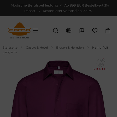
Modische Berufsbekleidung
✓
Ab 899 EUR Bestellwert 3%
Rabatt
✓ Kostenloser Versand ab 299 €
Startseite
Gastro & Hotel
Blusen & Hemden
Hemd Rolf
Langarm