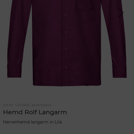
Previou
Next
s
Art.Nr.:
GR-6665_brombeere
Hemd Rolf Langarm
Herrenhemd langarm in Lila