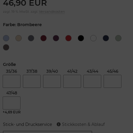
46,90 EUR
zzgl. 19 % MwSt. zzgl.
Versandkosten
Farbe: Brombeere
Größe
35/36
37/38
39/40
41/42
43/44
45/46
47/48
+4,69 EUR
Stick- und Druckservice
Stickkosten & Ablauf