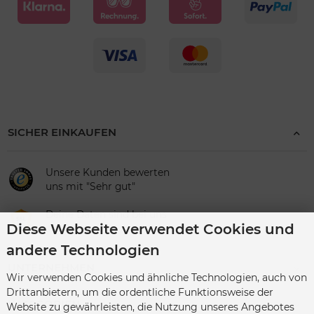
SICHER EINKAUFEN
Unsere Kunden bewerten
uns mit "Sehr gut"
Deine Daten sind bei uns
Diese Webseite verwendet Cookies und
sicher
andere Technologien
UNTERNEHMEN
Wir verwenden Cookies und ähnliche Technologien, auch von
Drittanbietern, um die ordentliche Funktionsweise der
KATEGORIEN
Website zu gewährleisten, die Nutzung unseres Angebotes