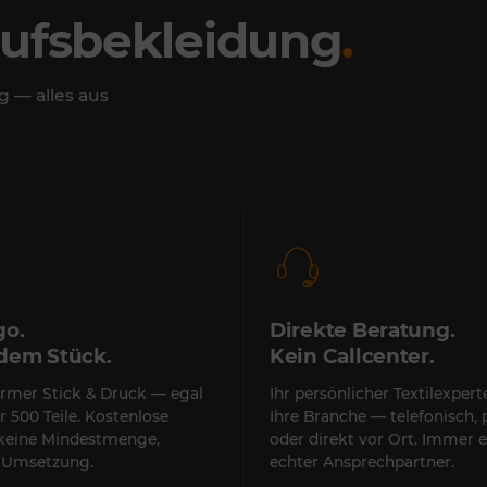
rufsbekleidung
.
g — alles aus
go.
Direkte Beratung.
edem Stück.
Kein Callcenter.
rmer Stick & Druck — egal
Ihr persönlicher Textilexper
r 500 Teile. Kostenlose
Ihre Branche — telefonisch, 
 keine Mindestmenge,
oder direkt vor Ort. Immer e
e Umsetzung.
echter Ansprechpartner.