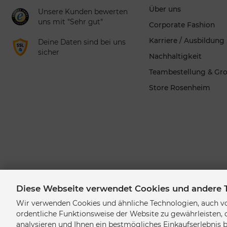
Über uns
Unsere Kunden bewerten
uns mit "Sehr gut"
Corporate Fashion
Karriere / Ausbildung
Deine Daten sind bei uns
sicher
Nachhaltigkeit
Teambestellung & Gr
Store Rosenheim
Diese Webseite verwendet Cookies und andere 
Wir verwenden Cookies und ähnliche Technologien, auch vo
ordentliche Funktionsweise der Website zu gewährleisten,
analysieren und Ihnen ein bestmögliches Einkaufserlebnis 