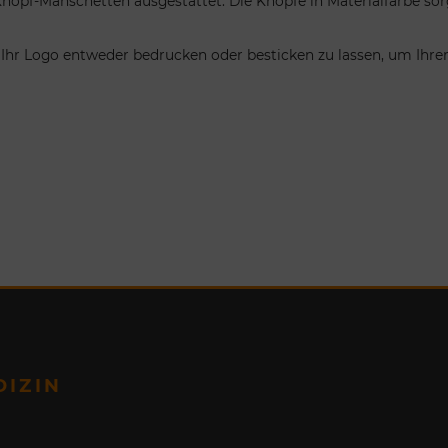
-Knopf-Manschetten ausgestattet. Die Knöpfe in Materialfarbe s
hr Logo entweder bedrucken oder besticken zu lassen, um Ihrem
DIZIN