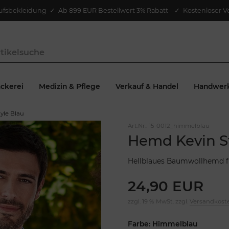
ufsbekleidung
✓
Ab 899 EUR Bestellwert 3% Rabatt
✓ Kostenloser V
ckerei
Medizin & Pflege
Verkauf & Handel
Handwer
yle Blau
Art.Nr.:
15-0012_himmelblau
Hemd Kevin St
Hellblaues Baumwollhemd f
24,90 EUR
zzgl. 19 % MwSt. zzgl.
Versandkost
Farbe: Himmelblau