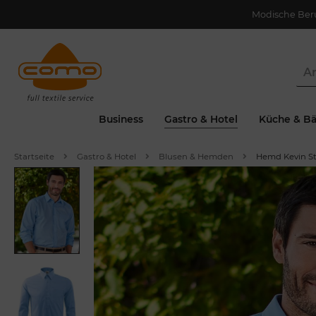
Modische Ber
Business
Gastro & Hotel
Küche & Bä
Startseite
Gastro & Hotel
Blusen & Hemden
Hemd Kevin St