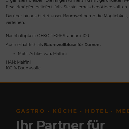
organisiert bleiben. Die langen Ärmel sind mit gerundeten 1
Ersatzknöpfen geliefert, falls Sie sie jemals benötigen sollten.
Darüber hinaus bietet unser Baumwollhemd die Möglichkeit, I
verleihen.
Nachhaltigkeit: OEKO-TEX® Standard 100
Auch erhältlich als
Baumwollbluse für Damen.
Mehr Artikel von:
Malfini
HAN: Malfini
100 % Baumwolle
GASTRO · KÜCHE · HOTEL · ME
Ihr Partner für