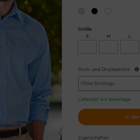
Größe
S
M
L
Next
Stick- und Druckservice
Ohne Sticklogo
Lieferzeit:
4-5 Werktage
In de
Eigenschaften