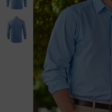
Previou
s