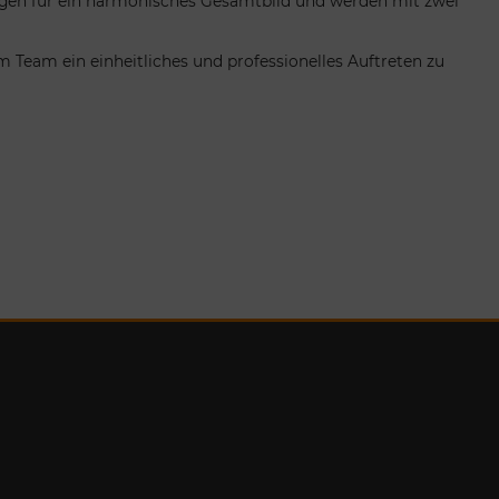
orgen für ein harmonisches Gesamtbild und werden mit zwei
 Team ein einheitliches und professionelles Auftreten zu