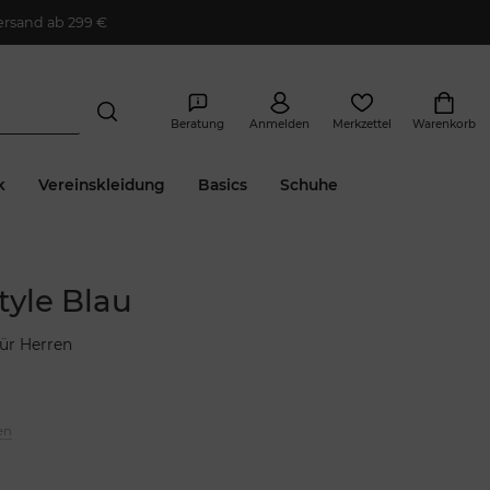
ersand ab 299 €
Beratung
Anmelden
Merkzettel
Warenkorb
k
Vereinskleidung
Basics
Schuhe
yle Blau
ür Herren
en