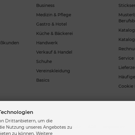
Business
Stickse
Medizin & Pflege
Musterb
Berufsb
Gastro & Hotel
Katalo
Küche & Bäckerei
Katalog
oßkunden
Handwerk
Rechnu
Verkauf & Handel
Service
Schuhe
Lieferz
Vereinskleidung
Häufig
Basics
Cookie 
Technologien
n Drittanbietern, um die
Sitemap
Kontakt
Datenschutz
AGB
Impressum
 die Nutzung unseres Angebotes zu
bieten zu können. Weitere