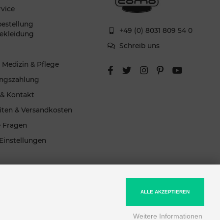
rvice
estellung
+49 (0) 8031 809 54 0
ekleidung
Schreib uns
g
 Medizin & Pflege
ngszahlung
 & Kontakt
eiten & Versandkosten
e Fragen
Einstellungen
ALLE AKZEPTIEREN
Weitere Informationen