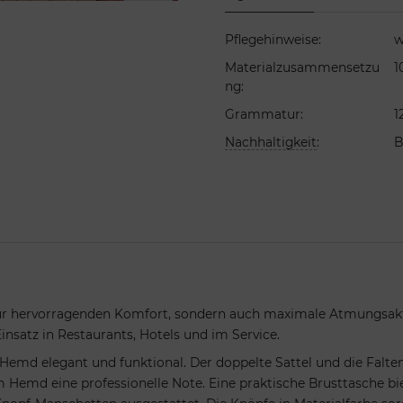
Pflegehinweise
:
w
Materialzusammensetzu
1
ng
:
Grammatur
:
1
Nachhaltigkeit
:
B
ur hervorragenden Komfort, sondern auch maximale Atmungsaktiv
satz in Restaurants, Hotels und im Service.
s Hemd elegant und funktional. Der doppelte Sattel und die Fal
md eine professionelle Note. Eine praktische Brusttasche biete