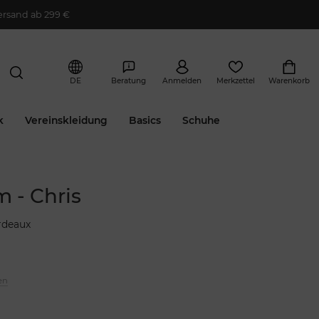
ersand ab 299 €
DE
Beratung
Anmelden
Merkzettel
Warenkorb
k
Vereinskleidung
Basics
Schuhe
 - Chris
rdeaux
en