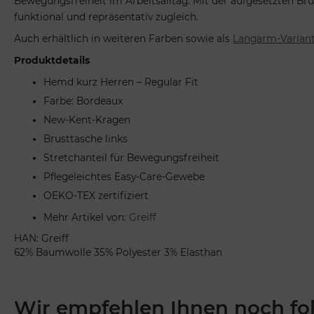
Bewegungsfreiheit im Arbeitsalltag. Mit der aufgesetzten Bru
funktional und repräsentativ zugleich.
Auch erhältlich in weiteren Farben sowie als
Langarm-Varian
Produktdetails
Hemd kurz Herren – Regular Fit
Farbe: Bordeaux
New-Kent-Kragen
Brusttasche links
Stretchanteil für Bewegungsfreiheit
Pflegeleichtes Easy-Care-Gewebe
OEKO-TEX zertifiziert
Mehr Artikel von:
Greiff
HAN: Greiff
62% Baumwolle 35% Polyester 3% Elasthan
Wir empfehlen Ihnen noch fo