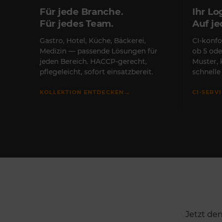
Für jede Branche.
Ihr Lo
Für jedes Team.
Auf j
Gastro, Hotel, Küche, Bäckerei,
CI-konfo
Medizin — passende Lösungen für
ob 5 ode
jeden Bereich. HACCP-gerecht,
Muster,
pflegeleicht, sofort einsatzbereit.
schnell
→
KOLLEKTION ENTDECKEN
CI-SERV
Jetzt de