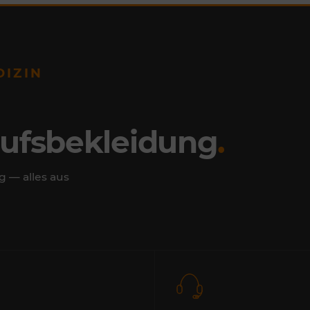
DIZIN
rufsbekleidung
.
g — alles aus