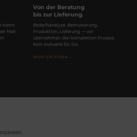
Von der Beratung
bis zur Lieferung.
te kennt
Bedarfsanalyse, Bemusterung,
per Mail
Produktion, Lieferung — wir
in
übernehmen den kompletten Prozess.
Kein Aufwand für Sie.
→
MEHR ERFAHREN
erpassen.