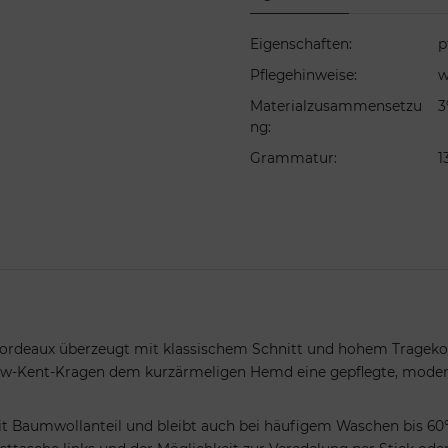
Eigenschaften
:
p
Pflegehinweise
:
w
Materialzusammensetzu
3
ng
:
Grammatur
:
1
ordeaux überzeugt mit klassischem Schnitt und hohem Tragekomf
w-Kent-Kragen dem kurzärmeligen Hemd eine gepflegte, moderne 
Baumwollanteil und bleibt auch bei häufigem Waschen bis 60°C 