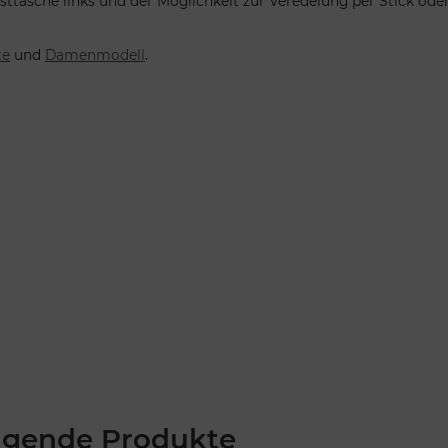
sttasche links und der Möglichkeit zur Veredelung per Stick oder
te
und
Damenmodell
.
lgende Produkte