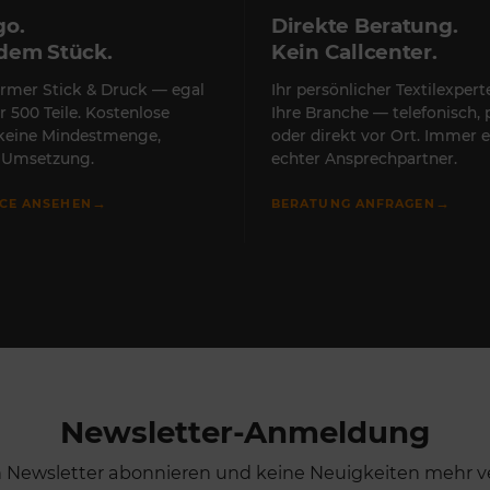
go.
Direkte Beratung.
edem Stück.
Kein Callcenter.
rmer Stick & Druck — egal
Ihr persönlicher Textilexper
r 500 Teile. Kostenlose
Ihre Branche — telefonisch, 
 keine Mindestmenge,
oder direkt vor Ort. Immer e
e Umsetzung.
echter Ansprechpartner.
→
→
ICE ANSEHEN
BERATUNG ANFRAGEN
Newsletter-Anmeldung
n Newsletter abonnieren und keine Neuigkeiten mehr v