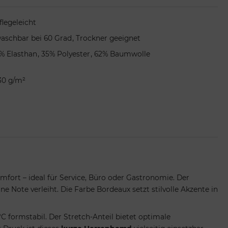
flegeleicht
,
aschbar bei 60 Grad
Trockner geeignet
,
,
% Elasthan
35% Polyester
62% Baumwolle
30 g/m²
ort – ideal für Service, Büro oder Gastronomie. Der
Note verleiht. Die Farbe Bordeaux setzt stilvolle Akzente in
formstabil. Der Stretch-Anteil bietet optimale