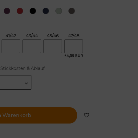
41/42
43/44
45/46
47/48
+4,59 EUR
Stickkosten & Ablauf
n Warenkorb