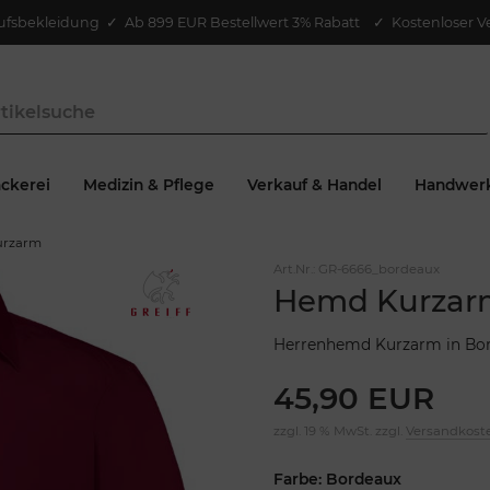
ufsbekleidung
✓
Ab 899 EUR Bestellwert 3% Rabatt
✓ Kostenloser V
ckerei
Medizin & Pflege
Verkauf & Handel
Handwer
urzarm
Art.Nr.:
GR-6666_bordeaux
Hemd Kurzarm
Herrenhemd Kurzarm in Bo
45,90 EUR
zzgl. 19 % MwSt. zzgl.
Versandkost
Farbe: Bordeaux