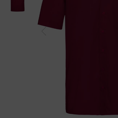
Previou
s