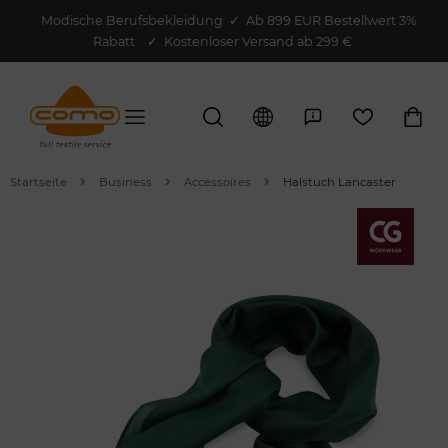
Modische Berufsbekleidung
✓
Ab 899 EUR Bestellwert 3%
Rabatt
✓ Kostenloser Versand ab 299 €
Startseite
Business
Accessoires
Halstuch Lancaster