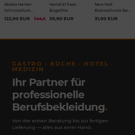
Abeba Herren
Hemd El Paso
New York
Schnürschuh
Bügelfrei
Bistroschürze Bag
Business Men
100x100cm
122,90 EUR
144,90 EUR
59,90 EUR
31,90 EUR
GASTRO · KÜCHE · HOTEL ·
MEDIZIN
Ihr Partner für
professionelle
Berufsbekleidung
.
Von der ersten Beratung bis zur fertigen
Lieferung — alles aus einer Hand.