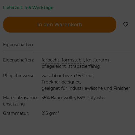
Lieferzeit:
4-5 Werktage
In den Warenkorb
Eigenschaften
,
,
,
Eigenschaften
:
farbecht
formstabil
knitterarm
,
pflegeleicht
strapazierfähig
,
Pflegehinweise
:
waschbar bis zu 95 Grad
,
Trockner geeignet
geeignet für Industriewäsche und Finisher
,
Materialzusamm
35% Baumwolle
65% Polyester
ensetzung
:
Grammatur
:
215 g/m²