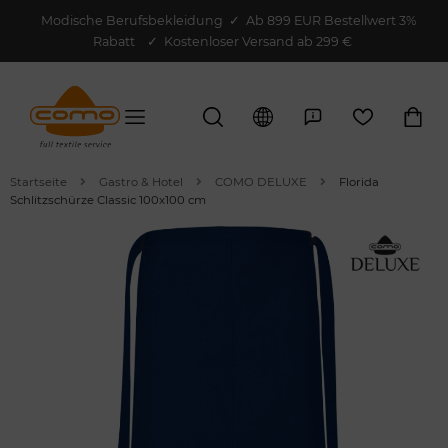
Modische Berufsbekleidung
✓
Ab 899 EUR Bestellwert 3%
Rabatt
✓ Kostenloser Versand ab 299 €
Startseite
Gastro & Hotel
COMO DELUXE
Florida
Schlitzschürze Classic 100x100 cm