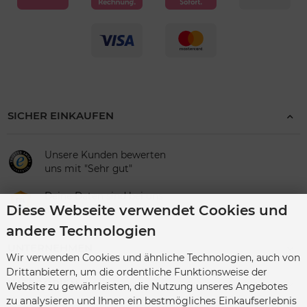
SICHER EINKAUFEN
Unsere Kunden bewerten
uns mit "Sehr gut"
Deine Daten sind bei uns
Diese Webseite verwendet Cookies und
sicher
andere Technologien
UNTERNEHMEN
Wir verwenden Cookies und ähnliche Technologien, auch von
Drittanbietern, um die ordentliche Funktionsweise der
KATEGORIEN
Website zu gewährleisten, die Nutzung unseres Angebotes
zu analysieren und Ihnen ein bestmögliches Einkaufserlebnis