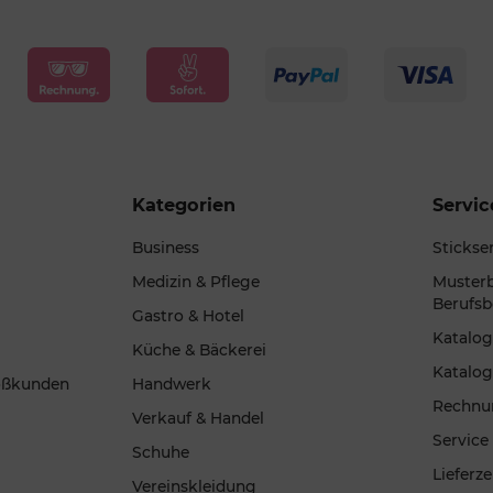
Kategorien
Servic
Business
Stickse
Medizin & Pflege
Musterb
Berufsb
Gastro & Hotel
Katalo
Küche & Bäckerei
Katalog
oßkunden
Handwerk
Rechnu
Verkauf & Handel
Service
Schuhe
Lieferz
Vereinskleidung