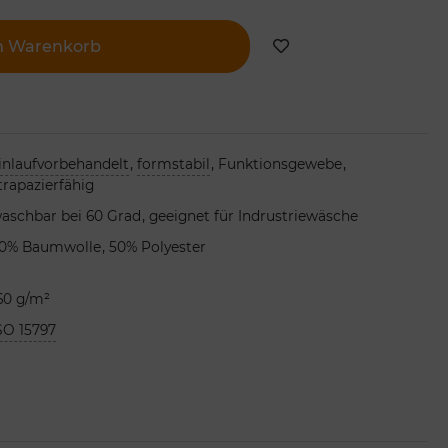
n Warenkorb
,
,
,
inlaufvorbehandelt
formstabil
Funktionsgewebe
trapazierfähig
,
aschbar bei 60 Grad
geeignet für Indrustriewäsche
,
0% Baumwolle
50% Polyester
60 g/m²
SO 15797