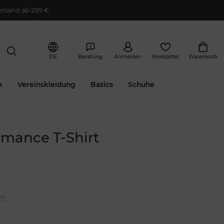
ersand ab 299 €
DE
Beratung
Anmelden
Merkzettel
Warenkorb
k
Vereinskleidung
Basics
Schuhe
mance T-Shirt
en