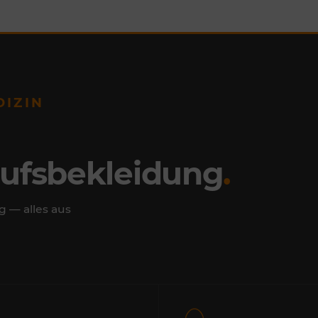
DIZIN
rufsbekleidung
.
g — alles aus