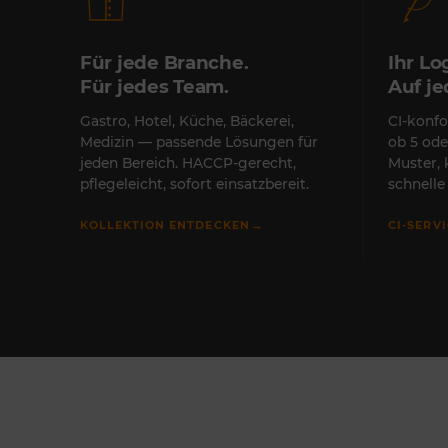
Für jede Branche.
Ihr Lo
Für jedes Team.
Auf j
Gastro, Hotel, Küche, Bäckerei,
CI-konfo
Medizin — passende Lösungen für
ob 5 ode
jeden Bereich. HACCP-gerecht,
Muster,
pflegeleicht, sofort einsatzbereit.
schnell
→
KOLLEKTION ENTDECKEN
CI-SERV