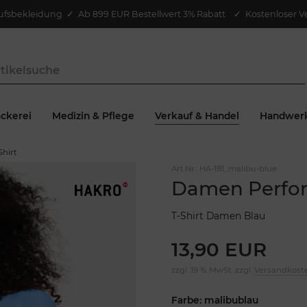
ufsbekleidung
✓
Ab 899 EUR Bestellwert 3% Rabatt
✓ Kostenloser V
ckerei
Medizin & Pflege
Verkauf & Handel
Handwer
hirt
Art.Nr.:
HA-181_malibu-blue
Damen Perfor
T-Shirt Damen Blau
13,90 EUR
zzgl. 19 % MwSt. zzgl.
Versandkost
Farbe: malibublau