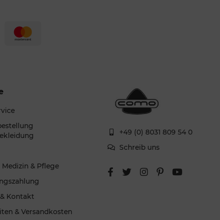
e
rvice
estellung
+49 (0) 8031 809 54 0
ekleidung
Schreib uns
g
 Medizin & Pflege
ngszahlung
 & Kontakt
eiten & Versandkosten