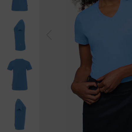
Previou
s