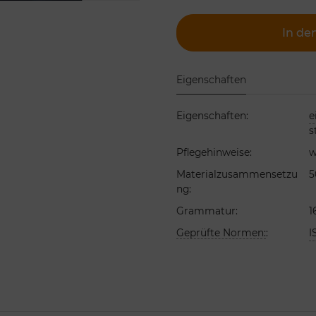
In de
Eigenschaften
Eigenschaften
:
e
s
Pflegehinweise
:
w
Materialzusammensetzu
5
ng
:
Grammatur
:
1
Geprüfte Normen:
:
I