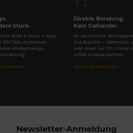
go.
Direkte Beratung.
edem Stück.
Kein Callcenter.
rmer Stick & Druck — egal
Ihr persönlicher Textilexper
r 500 Teile. Kostenlose
Ihre Branche — telefonisch, 
 keine Mindestmenge,
oder direkt vor Ort. Immer e
e Umsetzung.
echter Ansprechpartner.
→
→
ICE ANSEHEN
BERATUNG ANFRAGEN
Newsletter-Anmeldung