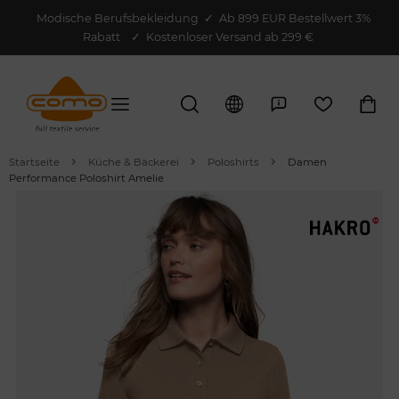
Modische Berufsbekleidung
✓
Ab 899 EUR Bestellwert 3%
Rabatt
✓ Kostenloser Versand ab 299 €
Startseite
Küche & Bäckerei
Poloshirts
Damen
Performance Poloshirt Amelie