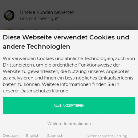
Unsere Kunden bewerten
uns mit "Sehr gut"
Deine Daten sind bei uns
Diese Webseite verwendet Cookies und
sicher
andere Technologien
UNTERNEHMEN
Wir verwenden Cookies und ähnliche Technologien, auch von
Drittanbietern, um die ordentliche Funktionsweise der
KATEGORIEN
Website zu gewährleisten, die Nutzung unseres Angebotes
zu analysieren und Ihnen ein bestmögliches Einkaufserlebnis
bieten zu können. Weitere Informationen finden Sie in
SERVICE
unserer Datenschutzerklärung.
ALLE AKZEPTIEREN
Sitemap
Kontakt
Datenschutz
AGB
Impressum
Weitere Informationen
Deutsch
English
Spanisch
Datenschutzerklärung