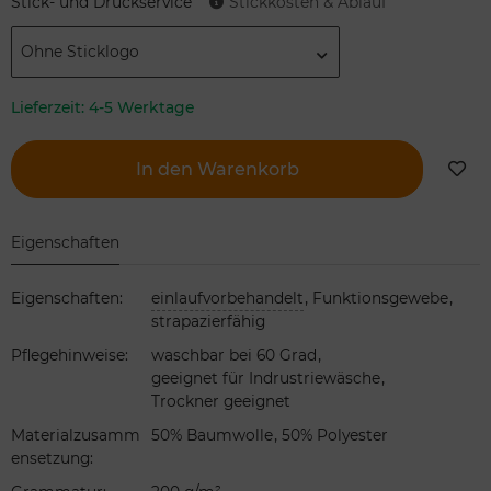
Stick- und Druckservice
Stickkosten & Ablauf
Ohne Sticklogo
Lieferzeit:
4-5 Werktage
In den Warenkorb
Eigenschaften
,
,
Eigenschaften
:
einlaufvorbehandelt
Funktionsgewebe
strapazierfähig
,
Pflegehinweise
:
waschbar bei 60 Grad
,
geeignet für Indrustriewäsche
Trockner geeignet
,
Materialzusamm
50% Baumwolle
50% Polyester
ensetzung
: