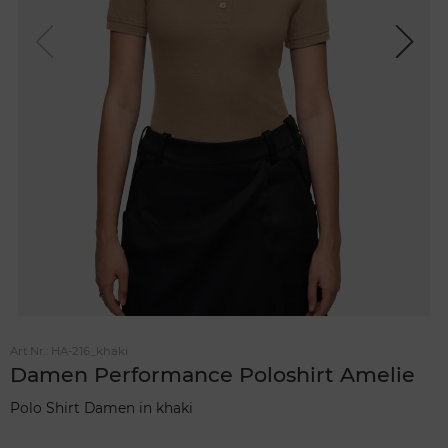
Previou
Next
s
Art.Nr.:
HA-216_khaki
Damen Performance Poloshirt Amelie
Polo Shirt Damen in khaki