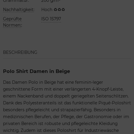
Grammatur
:
200 g/m²
Nachhaltigkeit
:
Hoch ♻♻♻
Geprüfte
ISO 15797
Normen:
:
BESCHREIBUNG
Polo Shirt Damen in Beige
Das Damen Polo in Beige hat eine feminin-leger
geschnittene Form mit einer verlängerten 4-Knopf-Leiste,
einem Nackenband und doppelt geriegelten Seitenschlitzen.
Dank des Polyesteranteils ist das funktionelle Piqué-Poloshirt
besonders pflegeleicht und strapazierfähig. Besonders in
medizinischen Berufen, der Pflege, der Gastronomie oder im
privaten Bereich ist robuste und pflegeleichte Kleidung
wichtig. Zudem ist dieses Poloshirt für Industriewäsche