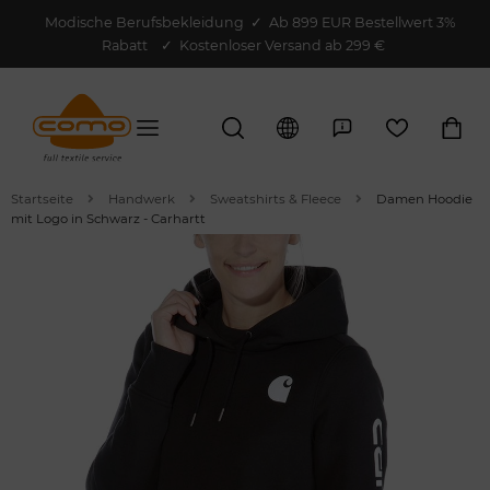
Modische Berufsbekleidung
✓
Ab 899 EUR Bestellwert 3%
Rabatt
✓ Kostenloser Versand ab 299 €
Startseite
Handwerk
Sweatshirts & Fleece
Damen Hoodie
mit Logo in Schwarz - Carhartt