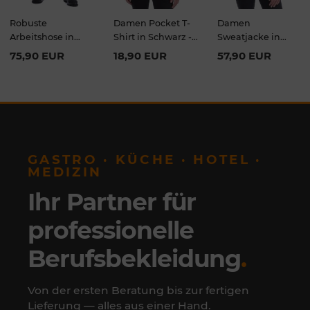
Robuste
Damen Pocket T-
Damen
Arbeitshose in
Shirt in Schwarz -
Sweatjacke in
Schwarz - Carhartt
Carhartt
Schwarz - Carhartt
75,90 EUR
18,90 EUR
57,90 EUR
GASTRO · KÜCHE · HOTEL ·
MEDIZIN
Ihr Partner für
professionelle
Berufsbekleidung
.
Von der ersten Beratung bis zur fertigen
Lieferung — alles aus einer Hand.