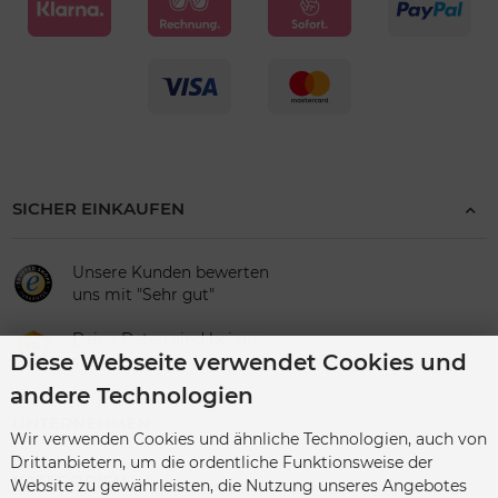
SICHER EINKAUFEN
Unsere Kunden bewerten
uns mit "Sehr gut"
Deine Daten sind bei uns
Diese Webseite verwendet Cookies und
sicher
andere Technologien
UNTERNEHMEN
Wir verwenden Cookies und ähnliche Technologien, auch von
Drittanbietern, um die ordentliche Funktionsweise der
KATEGORIEN
Website zu gewährleisten, die Nutzung unseres Angebotes