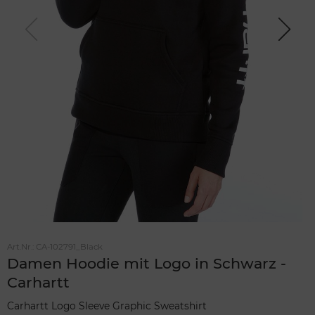
Previou
Next
s
Art.Nr.:
CA-102791_Black
Damen Hoodie mit Logo in Schwarz -
Carhartt
Carhartt Logo Sleeve Graphic Sweatshirt