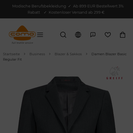
Modische Berufsbekleidung
✓
Ab 899 EUR Bestellwert 3%
Rabatt
✓ Kostenloser Versand ab 299 €
Startseite
Business
Blazer & Sakkos
Damen Blazer Basic
Regular Fit