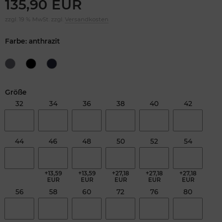
135,90 EUR
zzgl. 19 % MwSt. zzgl.
Versandkosten
Farbe: anthrazit
Größe
32
34
36
38
40
42
44
46
48
50
52
54
+13,59
+13,59
+27,18
+27,18
+27,18
EUR
EUR
EUR
EUR
EUR
56
58
60
72
76
80