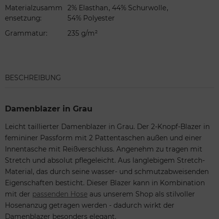
,
,
Materialzusamm
2% Elasthan
44% Schurwolle
ensetzung
:
54% Polyester
Grammatur
:
235 g/m²
BESCHREIBUNG
Damenblazer in Grau
Leicht taillierter Damenblazer in Grau. Der 2-Knopf-Blazer in
femininer Passform mit 2 Pattentaschen außen und einer
Innentasche mit Reißverschluss. Angenehm zu tragen mit
Stretch und absolut pflegeleicht. Aus langlebigem Stretch-
Material, das durch seine wasser- und schmutzabweisenden
Eigenschaften besticht. Dieser Blazer kann in Kombination
mit der
passenden Hose
aus unserem Shop als stilvoller
Hosenanzug getragen werden - dadurch wirkt der
Damenblazer besonders elegant.