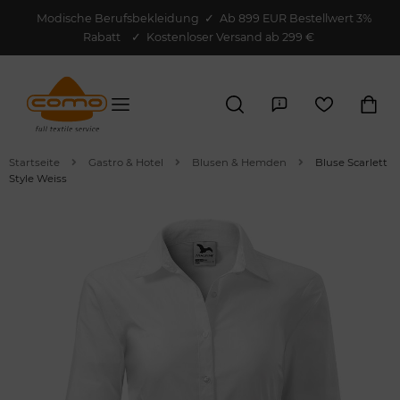
Modische Berufsbekleidung
✓
Ab 899 EUR Bestellwert 3%
Rabatt
✓ Kostenloser Versand ab 299 €
Startseite
Gastro & Hotel
Blusen & Hemden
Bluse Scarlett
Style Weiss