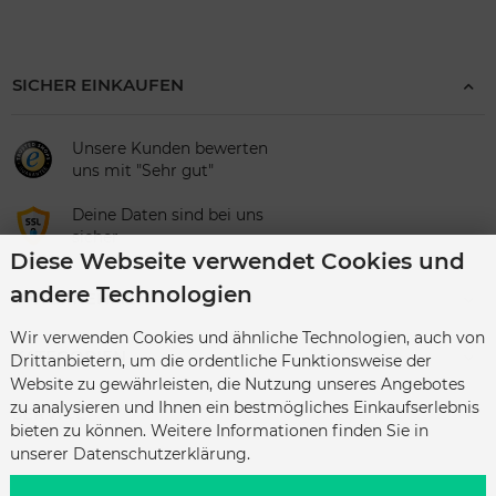
SICHER EINKAUFEN
Unsere Kunden bewerten
uns mit "Sehr gut"
Deine Daten sind bei uns
sicher
Diese Webseite verwendet Cookies und
andere Technologien
UNTERNEHMEN
Wir verwenden Cookies und ähnliche Technologien, auch von
KATEGORIEN
Drittanbietern, um die ordentliche Funktionsweise der
Website zu gewährleisten, die Nutzung unseres Angebotes
zu analysieren und Ihnen ein bestmögliches Einkaufserlebnis
SERVICE
bieten zu können. Weitere Informationen finden Sie in
unserer Datenschutzerklärung.