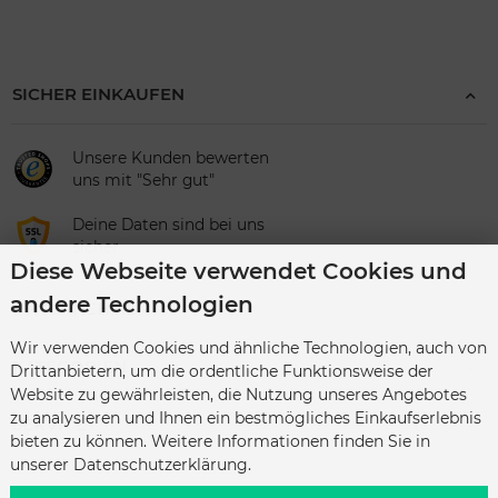
SICHER EINKAUFEN
Unsere Kunden bewerten
uns mit "Sehr gut"
Deine Daten sind bei uns
sicher
Diese Webseite verwendet Cookies und
andere Technologien
UNTERNEHMEN
Wir verwenden Cookies und ähnliche Technologien, auch von
KATEGORIEN
Drittanbietern, um die ordentliche Funktionsweise der
Website zu gewährleisten, die Nutzung unseres Angebotes
zu analysieren und Ihnen ein bestmögliches Einkaufserlebnis
SERVICE
bieten zu können. Weitere Informationen finden Sie in
unserer Datenschutzerklärung.