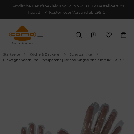
Modische Berufsbekleidung
✓
Ab 899 EUR Bestellwert 3%
Rabatt
✓ Kostenloser Versand ab 299 €
Startseite
Küche & Bäckerei
Schutzartikel
Einweghandschuhe Transparent | Verpackungseinheit mit 100 Stück